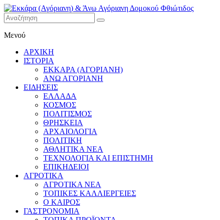
Εκκάρα
Μενού
(Αγόριανη)
& Άνω
ΑΡΧΙΚΗ
Αγόριανη
ΙΣΤΟΡΙΑ
Δομοκού
ΕΚΚΑΡΑ (ΑΓΟΡΙΑΝΗ)
ΑΝΩ ΑΓΟΡΙΑΝΗ
Φθιώτιδος
ΕΙΔΗΣΕΙΣ
ΕΛΛΑΔΑ
ΚΟΣΜΟΣ
ΠΟΛΙΤΙΣΜΟΣ
ΘΡΗΣΚΕΙΑ
ΑΡΧΑΙΟΛΟΓΙΑ
ΠΟΛΙΤΙΚΗ
ΑΘΛΗΤΙΚΑ ΝΕΑ
ΤΕΧΝΟΛΟΓΙΑ ΚΑΙ ΕΠΙΣΤΗΜΗ
ΕΠΙΚΗΔΕΙΟΙ
ΑΓΡΟΤΙΚΑ
ΑΓΡΟΤΙΚΑ ΝΕΑ
ΤΟΠΙΚΕΣ ΚΑΛΛΙΕΡΓΕΙΕΣ
Ο ΚΑΙΡΟΣ
ΓΑΣΤΡΟΝΟΜΙΑ
ΤΟΠΙΚΑ ΠΡΟΪΟΝΤΑ