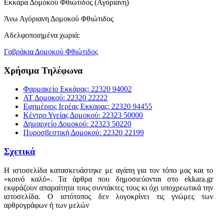
Εκκάρα Δομοκού Φθιώτιδος (Αγόριανη)
Άνω Αγόριανη Δομοκού Φθιώτιδος
Αδελφοποιημένα χωριά:
Γαβράκια Δομοκού Φθιώτιδος
Χρήσιμα Τηλέφωνα
Φαρμακείο Εκκάρας: 22320 94002
ΑΤ Δομοκού: 22320 22222
Εφημέριος Ιερέας Εκκαρας: 22320 94455
Κέντρο Υγείας Δομοκού: 22323 50000
Δημαρχείο Δομοκού: 22323 50220
Πυροσβεστική Δομοκού: 22320 22199
Σχετικά
Η ιστοσελίδα κατασκευάστηκε με αγάπη για τον τόπο μας και το
«κοινό καλό». Τα άρθρα που δημοσιεύονται στο ekkara.gr
εκφράζουν απαραίτητα τους συντάκτες τους κι όχι υποχρεωτικά την
ιστοσελίδα. Ο ιστότοπος δεν λογοκρίνει τις γνώμες των
αρθρογράφων ή των μελών