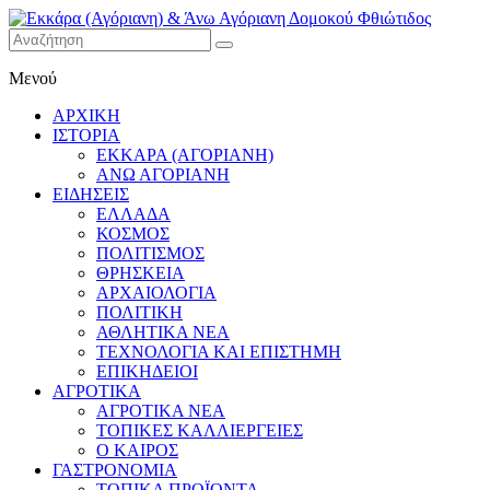
Εκκάρα
Μενού
(Αγόριανη)
& Άνω
ΑΡΧΙΚΗ
Αγόριανη
ΙΣΤΟΡΙΑ
Δομοκού
ΕΚΚΑΡΑ (ΑΓΟΡΙΑΝΗ)
ΑΝΩ ΑΓΟΡΙΑΝΗ
Φθιώτιδος
ΕΙΔΗΣΕΙΣ
ΕΛΛΑΔΑ
ΚΟΣΜΟΣ
ΠΟΛΙΤΙΣΜΟΣ
ΘΡΗΣΚΕΙΑ
ΑΡΧΑΙΟΛΟΓΙΑ
ΠΟΛΙΤΙΚΗ
ΑΘΛΗΤΙΚΑ ΝΕΑ
ΤΕΧΝΟΛΟΓΙΑ ΚΑΙ ΕΠΙΣΤΗΜΗ
ΕΠΙΚΗΔΕΙΟΙ
ΑΓΡΟΤΙΚΑ
ΑΓΡΟΤΙΚΑ ΝΕΑ
ΤΟΠΙΚΕΣ ΚΑΛΛΙΕΡΓΕΙΕΣ
Ο ΚΑΙΡΟΣ
ΓΑΣΤΡΟΝΟΜΙΑ
ΤΟΠΙΚΑ ΠΡΟΪΟΝΤΑ