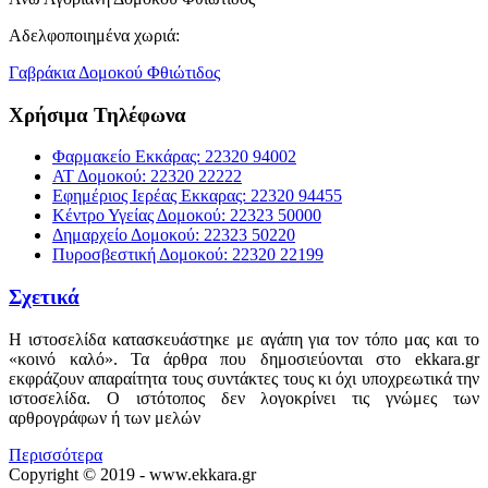
Αδελφοποιημένα χωριά:
Γαβράκια Δομοκού Φθιώτιδος
Χρήσιμα Τηλέφωνα
Φαρμακείο Εκκάρας: 22320 94002
ΑΤ Δομοκού: 22320 22222
Εφημέριος Ιερέας Εκκαρας: 22320 94455
Κέντρο Υγείας Δομοκού: 22323 50000
Δημαρχείο Δομοκού: 22323 50220
Πυροσβεστική Δομοκού: 22320 22199
Σχετικά
Η ιστοσελίδα κατασκευάστηκε με αγάπη για τον τόπο μας και το
«κοινό καλό». Τα άρθρα που δημοσιεύονται στο ekkara.gr
εκφράζουν απαραίτητα τους συντάκτες τους κι όχι υποχρεωτικά την
ιστοσελίδα. Ο ιστότοπος δεν λογοκρίνει τις γνώμες των
αρθρογράφων ή των μελών
Περισσότερα
Copyright © 2019 - www.ekkara.gr