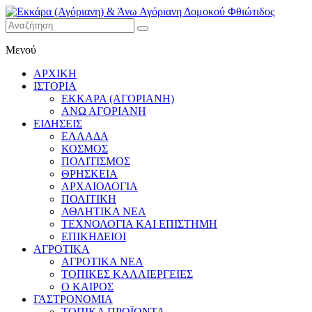
Εκκάρα
Μενού
(Αγόριανη)
& Άνω
ΑΡΧΙΚΗ
Αγόριανη
ΙΣΤΟΡΙΑ
Δομοκού
ΕΚΚΑΡΑ (ΑΓΟΡΙΑΝΗ)
ΑΝΩ ΑΓΟΡΙΑΝΗ
Φθιώτιδος
ΕΙΔΗΣΕΙΣ
ΕΛΛΑΔΑ
ΚΟΣΜΟΣ
ΠΟΛΙΤΙΣΜΟΣ
ΘΡΗΣΚΕΙΑ
ΑΡΧΑΙΟΛΟΓΙΑ
ΠΟΛΙΤΙΚΗ
ΑΘΛΗΤΙΚΑ ΝΕΑ
ΤΕΧΝΟΛΟΓΙΑ ΚΑΙ ΕΠΙΣΤΗΜΗ
ΕΠΙΚΗΔΕΙΟΙ
ΑΓΡΟΤΙΚΑ
ΑΓΡΟΤΙΚΑ ΝΕΑ
ΤΟΠΙΚΕΣ ΚΑΛΛΙΕΡΓΕΙΕΣ
Ο ΚΑΙΡΟΣ
ΓΑΣΤΡΟΝΟΜΙΑ
ΤΟΠΙΚΑ ΠΡΟΪΟΝΤΑ