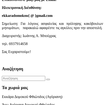
Ηλεκτρονική Διέυθύνση:
ekkaradomokou{ @ }gmail.com
Σημείωση: Για λόγους ασφαλείας και πρόληψης κακόβουλων
μηνυμάτων, παρακαλώ αφαιρέστε τις αγκύλες πριν την αποστολή.
Διαχειριστής: Ιωάννης Α. Μπούχρας
τηλ. 6937914658
Σας Ευχαριστούμε!
Αναζήτηση
Τα χωριά μας
Εκκάρα Δομοκού Φθιώτιδος (Αγόριανη)
Άνω Αγόριανη Δομοκού Φθιώτιδος