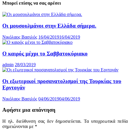
Μπορεί επίσης να σας αρέσει
Οι μουσουλμάνοι στην Ελλάδα σήμερα.
Νικόλαος Βασιλός
16/04/2019
16/04/2019
Ο καιρός μέχρι το Σαββατοκύριακο
admin
28/03/2019
Οι εξωτερικοί προσανατολισμοί της Τουρκίας του
Ερντογάν
Νικόλαος Βασιλός
04/06/2019
04/06/2019
Αφήστε μια απάντηση
Η ηλ. διεύθυνση σας δεν δημοσιεύεται.
Τα υποχρεωτικά πεδία
σημειώνονται με
*