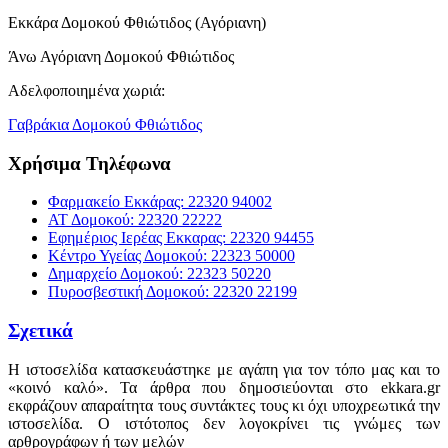
Εκκάρα Δομοκού Φθιώτιδος (Αγόριανη)
Άνω Αγόριανη Δομοκού Φθιώτιδος
Αδελφοποιημένα χωριά:
Γαβράκια Δομοκού Φθιώτιδος
Χρήσιμα Τηλέφωνα
Φαρμακείο Εκκάρας: 22320 94002
ΑΤ Δομοκού: 22320 22222
Εφημέριος Ιερέας Εκκαρας: 22320 94455
Κέντρο Υγείας Δομοκού: 22323 50000
Δημαρχείο Δομοκού: 22323 50220
Πυροσβεστική Δομοκού: 22320 22199
Σχετικά
Η ιστοσελίδα κατασκευάστηκε με αγάπη για τον τόπο μας και το
«κοινό καλό». Τα άρθρα που δημοσιεύονται στο ekkara.gr
εκφράζουν απαραίτητα τους συντάκτες τους κι όχι υποχρεωτικά την
ιστοσελίδα. Ο ιστότοπος δεν λογοκρίνει τις γνώμες των
αρθρογράφων ή των μελών