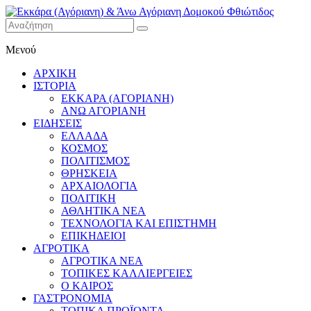
Εκκάρα
Μενού
(Αγόριανη)
& Άνω
ΑΡΧΙΚΗ
Αγόριανη
ΙΣΤΟΡΙΑ
Δομοκού
ΕΚΚΑΡΑ (ΑΓΟΡΙΑΝΗ)
ΑΝΩ ΑΓΟΡΙΑΝΗ
Φθιώτιδος
ΕΙΔΗΣΕΙΣ
ΕΛΛΑΔΑ
ΚΟΣΜΟΣ
ΠΟΛΙΤΙΣΜΟΣ
ΘΡΗΣΚΕΙΑ
ΑΡΧΑΙΟΛΟΓΙΑ
ΠΟΛΙΤΙΚΗ
ΑΘΛΗΤΙΚΑ ΝΕΑ
ΤΕΧΝΟΛΟΓΙΑ ΚΑΙ ΕΠΙΣΤΗΜΗ
ΕΠΙΚΗΔΕΙΟΙ
ΑΓΡΟΤΙΚΑ
ΑΓΡΟΤΙΚΑ ΝΕΑ
ΤΟΠΙΚΕΣ ΚΑΛΛΙΕΡΓΕΙΕΣ
Ο ΚΑΙΡΟΣ
ΓΑΣΤΡΟΝΟΜΙΑ
ΤΟΠΙΚΑ ΠΡΟΪΟΝΤΑ