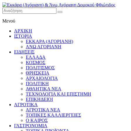
Εκκάρα
Μενού
(Αγόριανη)
& Άνω
ΑΡΧΙΚΗ
Αγόριανη
ΙΣΤΟΡΙΑ
Δομοκού
ΕΚΚΑΡΑ (ΑΓΟΡΙΑΝΗ)
ΑΝΩ ΑΓΟΡΙΑΝΗ
Φθιώτιδος
ΕΙΔΗΣΕΙΣ
ΕΛΛΑΔΑ
ΚΟΣΜΟΣ
ΠΟΛΙΤΙΣΜΟΣ
ΘΡΗΣΚΕΙΑ
ΑΡΧΑΙΟΛΟΓΙΑ
ΠΟΛΙΤΙΚΗ
ΑΘΛΗΤΙΚΑ ΝΕΑ
ΤΕΧΝΟΛΟΓΙΑ ΚΑΙ ΕΠΙΣΤΗΜΗ
ΕΠΙΚΗΔΕΙΟΙ
ΑΓΡΟΤΙΚΑ
ΑΓΡΟΤΙΚΑ ΝΕΑ
ΤΟΠΙΚΕΣ ΚΑΛΛΙΕΡΓΕΙΕΣ
Ο ΚΑΙΡΟΣ
ΓΑΣΤΡΟΝΟΜΙΑ
ΤΟΠΙΚΑ ΠΡΟΪΟΝΤΑ