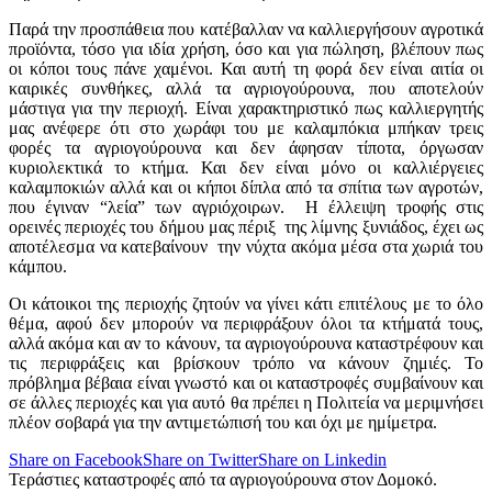
Παρά την προσπάθεια που κατέβαλλαν να καλλιεργήσουν αγροτικά
προϊόντα, τόσο για ιδία χρήση, όσο και για πώληση, βλέπουν πως
οι κόποι τους πάνε χαμένοι. Και αυτή τη φορά δεν είναι αιτία οι
καιρικές συνθήκες, αλλά τα αγριογούρουνα, που αποτελούν
μάστιγα για την περιοχή. Είναι χαρακτηριστικό πως καλλιεργητής
μας ανέφερε ότι στο χωράφι του με καλαμπόκια μπήκαν τρεις
φορές τα αγριογούρουνα και δεν άφησαν τίποτα, όργωσαν
κυριολεκτικά το κτήμα. Και δεν είναι μόνο οι καλλιέργειες
καλαμποκιών αλλά και οι κήποι δίπλα από τα σπίτια των αγροτών,
που έγιναν “λεία” των αγριόχοιρων. Η έλλειψη τροφής στις
ορεινές περιοχές του δήμου μας πέριξ της λίμνης ξυνιάδος, έχει ως
αποτέλεσμα να κατεβαίνουν την νύχτα ακόμα μέσα στα χωριά του
κάμπου.
Οι κάτοικοι της περιοχής ζητούν να γίνει κάτι επιτέλους με το όλο
θέμα, αφού δεν μπορούν να περιφράξουν όλοι τα κτήματά τους,
αλλά ακόμα και αν το κάνουν, τα αγριογούρουνα καταστρέφουν και
τις περιφράξεις και βρίσκουν τρόπο να κάνουν ζημιές. Το
πρόβλημα βέβαια είναι γνωστό και οι καταστροφές συμβαίνουν και
σε άλλες περιοχές και για αυτό θα πρέπει η Πολιτεία να μεριμνήσει
πλέον σοβαρά για την αντιμετώπισή του και όχι με ημίμετρα.
Share on Facebook
Share on Twitter
Share on Linkedin
Τεράστιες καταστροφές από τα αγριογούρουνα στον Δομοκό.