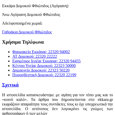
Εκκάρα Δομοκού Φθιώτιδος (Αγόριανη)
Άνω Αγόριανη Δομοκού Φθιώτιδος
Αδελφοποιημένα χωριά:
Γαβράκια Δομοκού Φθιώτιδος
Χρήσιμα Τηλέφωνα
Φαρμακείο Εκκάρας: 22320 94002
ΑΤ Δομοκού: 22320 22222
Εφημέριος Ιερέας Εκκαρας: 22320 94455
Κέντρο Υγείας Δομοκού: 22323 50000
Δημαρχείο Δομοκού: 22323 50220
Πυροσβεστική Δομοκού: 22320 22199
Σχετικά
Η ιστοσελίδα κατασκευάστηκε με αγάπη για τον τόπο μας και το
«κοινό καλό». Τα άρθρα που δημοσιεύονται στο ekkara.gr
εκφράζουν απαραίτητα τους συντάκτες τους κι όχι υποχρεωτικά την
ιστοσελίδα. Ο ιστότοπος δεν λογοκρίνει τις γνώμες των
αρθρογράφων ή των μελών