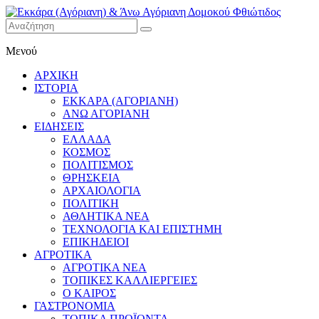
Εκκάρα
Μενού
(Αγόριανη)
& Άνω
ΑΡΧΙΚΗ
Αγόριανη
ΙΣΤΟΡΙΑ
Δομοκού
ΕΚΚΑΡΑ (ΑΓΟΡΙΑΝΗ)
ΑΝΩ ΑΓΟΡΙΑΝΗ
Φθιώτιδος
ΕΙΔΗΣΕΙΣ
ΕΛΛΑΔΑ
ΚΟΣΜΟΣ
ΠΟΛΙΤΙΣΜΟΣ
ΘΡΗΣΚΕΙΑ
ΑΡΧΑΙΟΛΟΓΙΑ
ΠΟΛΙΤΙΚΗ
ΑΘΛΗΤΙΚΑ ΝΕΑ
ΤΕΧΝΟΛΟΓΙΑ ΚΑΙ ΕΠΙΣΤΗΜΗ
ΕΠΙΚΗΔΕΙΟΙ
ΑΓΡΟΤΙΚΑ
ΑΓΡΟΤΙΚΑ ΝΕΑ
ΤΟΠΙΚΕΣ ΚΑΛΛΙΕΡΓΕΙΕΣ
Ο ΚΑΙΡΟΣ
ΓΑΣΤΡΟΝΟΜΙΑ
ΤΟΠΙΚΑ ΠΡΟΪΟΝΤΑ