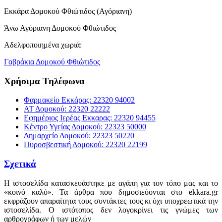
Εκκάρα Δομοκού Φθιώτιδος (Αγόριανη)
Άνω Αγόριανη Δομοκού Φθιώτιδος
Αδελφοποιημένα χωριά:
Γαβράκια Δομοκού Φθιώτιδος
Χρήσιμα Τηλέφωνα
Φαρμακείο Εκκάρας: 22320 94002
ΑΤ Δομοκού: 22320 22222
Εφημέριος Ιερέας Εκκαρας: 22320 94455
Κέντρο Υγείας Δομοκού: 22323 50000
Δημαρχείο Δομοκού: 22323 50220
Πυροσβεστική Δομοκού: 22320 22199
Σχετικά
Η ιστοσελίδα κατασκευάστηκε με αγάπη για τον τόπο μας και το
«κοινό καλό». Τα άρθρα που δημοσιεύονται στο ekkara.gr
εκφράζουν απαραίτητα τους συντάκτες τους κι όχι υποχρεωτικά την
ιστοσελίδα. Ο ιστότοπος δεν λογοκρίνει τις γνώμες των
αρθρογράφων ή των μελών