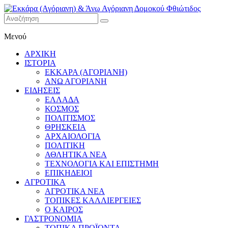
Εκκάρα
Μενού
(Αγόριανη)
& Άνω
ΑΡΧΙΚΗ
Αγόριανη
ΙΣΤΟΡΙΑ
Δομοκού
ΕΚΚΑΡΑ (ΑΓΟΡΙΑΝΗ)
ΑΝΩ ΑΓΟΡΙΑΝΗ
Φθιώτιδος
ΕΙΔΗΣΕΙΣ
ΕΛΛΑΔΑ
ΚΟΣΜΟΣ
ΠΟΛΙΤΙΣΜΟΣ
ΘΡΗΣΚΕΙΑ
ΑΡΧΑΙΟΛΟΓΙΑ
ΠΟΛΙΤΙΚΗ
ΑΘΛΗΤΙΚΑ ΝΕΑ
ΤΕΧΝΟΛΟΓΙΑ ΚΑΙ ΕΠΙΣΤΗΜΗ
ΕΠΙΚΗΔΕΙΟΙ
ΑΓΡΟΤΙΚΑ
ΑΓΡΟΤΙΚΑ ΝΕΑ
ΤΟΠΙΚΕΣ ΚΑΛΛΙΕΡΓΕΙΕΣ
Ο ΚΑΙΡΟΣ
ΓΑΣΤΡΟΝΟΜΙΑ
ΤΟΠΙΚΑ ΠΡΟΪΟΝΤΑ