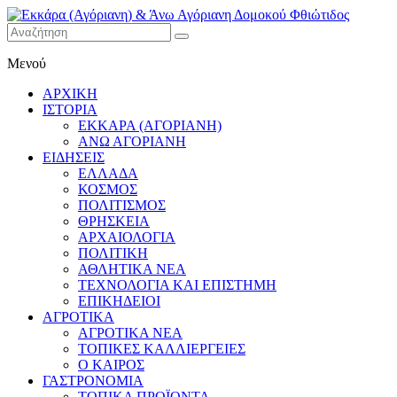
Εκκάρα
Μενού
(Αγόριανη)
& Άνω
ΑΡΧΙΚΗ
Αγόριανη
ΙΣΤΟΡΙΑ
Δομοκού
ΕΚΚΑΡΑ (ΑΓΟΡΙΑΝΗ)
ΑΝΩ ΑΓΟΡΙΑΝΗ
Φθιώτιδος
ΕΙΔΗΣΕΙΣ
ΕΛΛΑΔΑ
ΚΟΣΜΟΣ
ΠΟΛΙΤΙΣΜΟΣ
ΘΡΗΣΚΕΙΑ
ΑΡΧΑΙΟΛΟΓΙΑ
ΠΟΛΙΤΙΚΗ
ΑΘΛΗΤΙΚΑ ΝΕΑ
ΤΕΧΝΟΛΟΓΙΑ ΚΑΙ ΕΠΙΣΤΗΜΗ
ΕΠΙΚΗΔΕΙΟΙ
ΑΓΡΟΤΙΚΑ
ΑΓΡΟΤΙΚΑ ΝΕΑ
ΤΟΠΙΚΕΣ ΚΑΛΛΙΕΡΓΕΙΕΣ
Ο ΚΑΙΡΟΣ
ΓΑΣΤΡΟΝΟΜΙΑ
ΤΟΠΙΚΑ ΠΡΟΪΟΝΤΑ