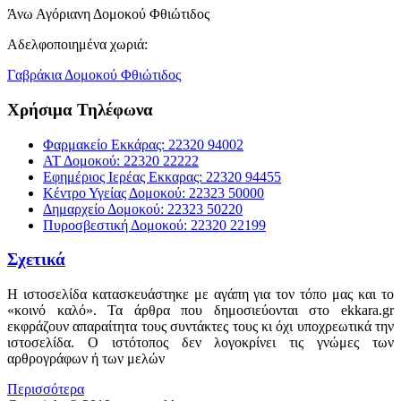
Άνω Αγόριανη Δομοκού Φθιώτιδος
Αδελφοποιημένα χωριά:
Γαβράκια Δομοκού Φθιώτιδος
Χρήσιμα Τηλέφωνα
Φαρμακείο Εκκάρας: 22320 94002
ΑΤ Δομοκού: 22320 22222
Εφημέριος Ιερέας Εκκαρας: 22320 94455
Κέντρο Υγείας Δομοκού: 22323 50000
Δημαρχείο Δομοκού: 22323 50220
Πυροσβεστική Δομοκού: 22320 22199
Σχετικά
Η ιστοσελίδα κατασκευάστηκε με αγάπη για τον τόπο μας και το
«κοινό καλό». Τα άρθρα που δημοσιεύονται στο ekkara.gr
εκφράζουν απαραίτητα τους συντάκτες τους κι όχι υποχρεωτικά την
ιστοσελίδα. Ο ιστότοπος δεν λογοκρίνει τις γνώμες των
αρθρογράφων ή των μελών
Περισσότερα