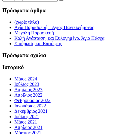
Πρόσφατα άρθρα
(χωρίς τίτλο)
Αγία Παρασκευή – Άγιος Παντελεήμονας
Μεγάλη Παρασκευή
Καλή Ανάσταση, και Ευλογημένο, Άγιο Πάσχα
Σταύρωση και Επιτάφιος
Πρόσφατα σχόλια
Ιστορικό
Μάιος 2024
Ιούλιος 2023
Απρίλιος 2023
Απρίλιος 2022
Φεβρουάριος 2022
Ιανουάριος 2022
Δεκέμβριος 2021
Ιούλιος 2021
Μάιος 2021
Απρίλιος 2021
Μάρτιος 2021