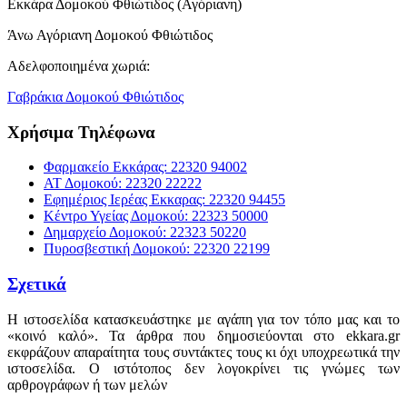
Εκκάρα Δομοκού Φθιώτιδος (Αγόριανη)
Άνω Αγόριανη Δομοκού Φθιώτιδος
Αδελφοποιημένα χωριά:
Γαβράκια Δομοκού Φθιώτιδος
Χρήσιμα Τηλέφωνα
Φαρμακείο Εκκάρας: 22320 94002
ΑΤ Δομοκού: 22320 22222
Εφημέριος Ιερέας Εκκαρας: 22320 94455
Κέντρο Υγείας Δομοκού: 22323 50000
Δημαρχείο Δομοκού: 22323 50220
Πυροσβεστική Δομοκού: 22320 22199
Σχετικά
Η ιστοσελίδα κατασκευάστηκε με αγάπη για τον τόπο μας και το
«κοινό καλό». Τα άρθρα που δημοσιεύονται στο ekkara.gr
εκφράζουν απαραίτητα τους συντάκτες τους κι όχι υποχρεωτικά την
ιστοσελίδα. Ο ιστότοπος δεν λογοκρίνει τις γνώμες των
αρθρογράφων ή των μελών