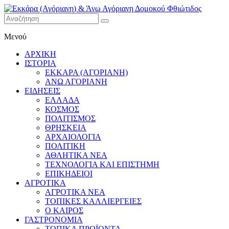
Εκκάρα
Μενού
(Αγόριανη)
& Άνω
ΑΡΧΙΚΗ
Αγόριανη
ΙΣΤΟΡΙΑ
Δομοκού
ΕΚΚΑΡΑ (ΑΓΟΡΙΑΝΗ)
ΑΝΩ ΑΓΟΡΙΑΝΗ
Φθιώτιδος
ΕΙΔΗΣΕΙΣ
ΕΛΛΑΔΑ
ΚΟΣΜΟΣ
ΠΟΛΙΤΙΣΜΟΣ
ΘΡΗΣΚΕΙΑ
ΑΡΧΑΙΟΛΟΓΙΑ
ΠΟΛΙΤΙΚΗ
ΑΘΛΗΤΙΚΑ ΝΕΑ
ΤΕΧΝΟΛΟΓΙΑ ΚΑΙ ΕΠΙΣΤΗΜΗ
ΕΠΙΚΗΔΕΙΟΙ
ΑΓΡΟΤΙΚΑ
ΑΓΡΟΤΙΚΑ ΝΕΑ
ΤΟΠΙΚΕΣ ΚΑΛΛΙΕΡΓΕΙΕΣ
Ο ΚΑΙΡΟΣ
ΓΑΣΤΡΟΝΟΜΙΑ
ΤΟΠΙΚΑ ΠΡΟΪΟΝΤΑ