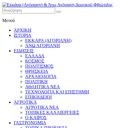
Εκκάρα
Μενού
(Αγόριανη)
& Άνω
ΑΡΧΙΚΗ
Αγόριανη
ΙΣΤΟΡΙΑ
Δομοκού
ΕΚΚΑΡΑ (ΑΓΟΡΙΑΝΗ)
ΑΝΩ ΑΓΟΡΙΑΝΗ
Φθιώτιδος
ΕΙΔΗΣΕΙΣ
ΕΛΛΑΔΑ
ΚΟΣΜΟΣ
ΠΟΛΙΤΙΣΜΟΣ
ΘΡΗΣΚΕΙΑ
ΑΡΧΑΙΟΛΟΓΙΑ
ΠΟΛΙΤΙΚΗ
ΑΘΛΗΤΙΚΑ ΝΕΑ
ΤΕΧΝΟΛΟΓΙΑ ΚΑΙ ΕΠΙΣΤΗΜΗ
ΕΠΙΚΗΔΕΙΟΙ
ΑΓΡΟΤΙΚΑ
ΑΓΡΟΤΙΚΑ ΝΕΑ
ΤΟΠΙΚΕΣ ΚΑΛΛΙΕΡΓΕΙΕΣ
Ο ΚΑΙΡΟΣ
ΓΑΣΤΡΟΝΟΜΙΑ
ΤΟΠΙΚΑ ΠΡΟΪΟΝΤΑ