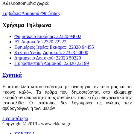
Αδελφοποιημένα χωριά:
Γαβράκια Δομοκού Φθιώτιδος
Χρήσιμα Τηλέφωνα
Φαρμακείο Εκκάρας: 22320 94002
ΑΤ Δομοκού: 22320 22222
Εφημέριος Ιερέας Εκκαρας: 22320 94455
Κέντρο Υγείας Δομοκού: 22323 50000
Δημαρχείο Δομοκού: 22323 50220
Πυροσβεστική Δομοκού: 22320 22199
Σχετικά
Η ιστοσελίδα κατασκευάστηκε με αγάπη για τον τόπο μας και το
«κοινό καλό». Τα άρθρα που δημοσιεύονται στο ekkara.gr
εκφράζουν απαραίτητα τους συντάκτες τους κι όχι υποχρεωτικά την
ιστοσελίδα. Ο ιστότοπος δεν λογοκρίνει τις γνώμες των
αρθρογράφων ή των μελών
Περισσότερα
Copyright © 2019 - www.ekkara.gr
ΣΧΕΤΙΚΑ