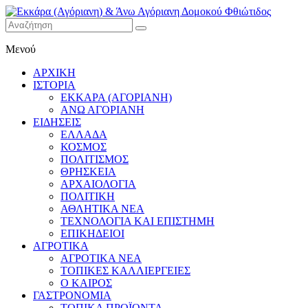
Εκκάρα
Μενού
(Αγόριανη)
& Άνω
ΑΡΧΙΚΗ
Αγόριανη
ΙΣΤΟΡΙΑ
Δομοκού
ΕΚΚΑΡΑ (ΑΓΟΡΙΑΝΗ)
ΑΝΩ ΑΓΟΡΙΑΝΗ
Φθιώτιδος
ΕΙΔΗΣΕΙΣ
ΕΛΛΑΔΑ
ΚΟΣΜΟΣ
ΠΟΛΙΤΙΣΜΟΣ
ΘΡΗΣΚΕΙΑ
ΑΡΧΑΙΟΛΟΓΙΑ
ΠΟΛΙΤΙΚΗ
ΑΘΛΗΤΙΚΑ ΝΕΑ
ΤΕΧΝΟΛΟΓΙΑ ΚΑΙ ΕΠΙΣΤΗΜΗ
ΕΠΙΚΗΔΕΙΟΙ
ΑΓΡΟΤΙΚΑ
ΑΓΡΟΤΙΚΑ ΝΕΑ
ΤΟΠΙΚΕΣ ΚΑΛΛΙΕΡΓΕΙΕΣ
Ο ΚΑΙΡΟΣ
ΓΑΣΤΡΟΝΟΜΙΑ
ΤΟΠΙΚΑ ΠΡΟΪΟΝΤΑ