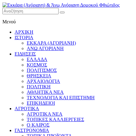
Εκκάρα
Μενού
(Αγόριανη)
& Άνω
ΑΡΧΙΚΗ
Αγόριανη
ΙΣΤΟΡΙΑ
Δομοκού
ΕΚΚΑΡΑ (ΑΓΟΡΙΑΝΗ)
ΑΝΩ ΑΓΟΡΙΑΝΗ
Φθιώτιδος
ΕΙΔΗΣΕΙΣ
ΕΛΛΑΔΑ
ΚΟΣΜΟΣ
ΠΟΛΙΤΙΣΜΟΣ
ΘΡΗΣΚΕΙΑ
ΑΡΧΑΙΟΛΟΓΙΑ
ΠΟΛΙΤΙΚΗ
ΑΘΛΗΤΙΚΑ ΝΕΑ
ΤΕΧΝΟΛΟΓΙΑ ΚΑΙ ΕΠΙΣΤΗΜΗ
ΕΠΙΚΗΔΕΙΟΙ
ΑΓΡΟΤΙΚΑ
ΑΓΡΟΤΙΚΑ ΝΕΑ
ΤΟΠΙΚΕΣ ΚΑΛΛΙΕΡΓΕΙΕΣ
Ο ΚΑΙΡΟΣ
ΓΑΣΤΡΟΝΟΜΙΑ
ΤΟΠΙΚΑ ΠΡΟΪΟΝΤΑ