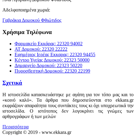
Αδελφοποιημένα χωριά:
Γαβράκια Δομοκού Φθιώτιδος
Χρήσιμα Τηλέφωνα
Φαρμακείο Εκκάρας: 22320 94002
ΑΤ Δομοκού: 22320 22222
Εφημέριος Ιερέας Εκκαρας: 22320 94455
Κέντρο Υγείας Δομοκού: 22323 50000
Δημαρχείο Δομοκού: 22323 50220
Πυροσβεστική Δομοκού: 22320 22199
Σχετικά
Η ιστοσελίδα κατασκευάστηκε με αγάπη για τον τόπο μας και το
«κοινό καλό». Τα άρθρα που δημοσιεύονται στο ekkara.gr
εκφράζουν απαραίτητα τους συντάκτες τους κι όχι υποχρεωτικά την
ιστοσελίδα. Ο ιστότοπος δεν λογοκρίνει τις γνώμες των
αρθρογράφων ή των μελών
Περισσότερα
Copyright © 2019 - www.ekkara.gr