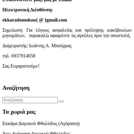
Ηλεκτρονική Διέυθύνση:
ekkaradomokou{ @ }gmail.com
Σημείωση: Για λόγους ασφαλείας και πρόληψης κακόβουλων
μηνυμάτων, παρακαλώ αφαιρέστε τις αγκύλες πριν την αποστολή.
Διαχειριστής: Ιωάννης Α. Μπούχρας
τηλ. 6937914658
Σας Ευχαριστούμε!
Αναζήτηση
Τα χωριά μας
Εκκάρα Δομοκού Φθιώτιδος (Αγόριανη)
Άνω Αγόριανη Δομοκού Φθιώτιδος