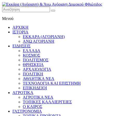
Εκκάρα
Μενού
(Αγόριανη)
& Άνω
ΑΡΧΙΚΗ
Αγόριανη
ΙΣΤΟΡΙΑ
Δομοκού
ΕΚΚΑΡΑ (ΑΓΟΡΙΑΝΗ)
ΑΝΩ ΑΓΟΡΙΑΝΗ
Φθιώτιδος
ΕΙΔΗΣΕΙΣ
ΕΛΛΑΔΑ
ΚΟΣΜΟΣ
ΠΟΛΙΤΙΣΜΟΣ
ΘΡΗΣΚΕΙΑ
ΑΡΧΑΙΟΛΟΓΙΑ
ΠΟΛΙΤΙΚΗ
ΑΘΛΗΤΙΚΑ ΝΕΑ
ΤΕΧΝΟΛΟΓΙΑ ΚΑΙ ΕΠΙΣΤΗΜΗ
ΕΠΙΚΗΔΕΙΟΙ
ΑΓΡΟΤΙΚΑ
ΑΓΡΟΤΙΚΑ ΝΕΑ
ΤΟΠΙΚΕΣ ΚΑΛΛΙΕΡΓΕΙΕΣ
Ο ΚΑΙΡΟΣ
ΓΑΣΤΡΟΝΟΜΙΑ
ΤΟΠΙΚΑ ΠΡΟΪΟΝΤΑ