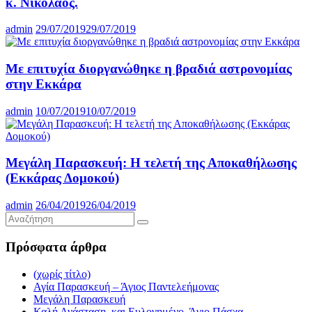
κ. Νικόλαος.
admin
29/07/2019
29/07/2019
Με επιτυχία διοργανώθηκε η βραδιά αστρονομίας
στην Εκκάρα
admin
10/07/2019
10/07/2019
Μεγάλη Παρασκευή: Η τελετή της Αποκαθήλωσης
(Εκκάρας Δομοκού)
admin
26/04/2019
26/04/2019
Πρόσφατα άρθρα
(χωρίς τίτλο)
Αγία Παρασκευή – Άγιος Παντελεήμονας
Μεγάλη Παρασκευή
Καλή Ανάσταση, και Ευλογημένο, Άγιο Πάσχα