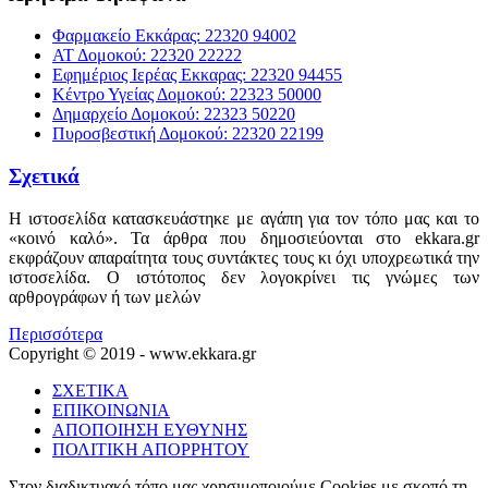
Φαρμακείο Εκκάρας: 22320 94002
ΑΤ Δομοκού: 22320 22222
Εφημέριος Ιερέας Εκκαρας: 22320 94455
Κέντρο Υγείας Δομοκού: 22323 50000
Δημαρχείο Δομοκού: 22323 50220
Πυροσβεστική Δομοκού: 22320 22199
Σχετικά
Η ιστοσελίδα κατασκευάστηκε με αγάπη για τον τόπο μας και το
«κοινό καλό». Τα άρθρα που δημοσιεύονται στο ekkara.gr
εκφράζουν απαραίτητα τους συντάκτες τους κι όχι υποχρεωτικά την
ιστοσελίδα. Ο ιστότοπος δεν λογοκρίνει τις γνώμες των
αρθρογράφων ή των μελών
Περισσότερα
Copyright © 2019 - www.ekkara.gr
ΣΧΕΤΙΚΑ
ΕΠΙΚΟΙΝΩΝΙΑ
ΑΠΟΠΟΙΗΣΗ ΕΥΘΥΝΗΣ
ΠΟΛΙΤΙΚΗ ΑΠΟΡΡΗΤΟΥ
Στον διαδικτυακό τόπο μας χρησιμοποιούμε Cookies με σκοπό τη