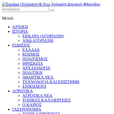
Εκκάρα
Μενού
(Αγόριανη)
& Άνω
ΑΡΧΙΚΗ
Αγόριανη
ΙΣΤΟΡΙΑ
Δομοκού
ΕΚΚΑΡΑ (ΑΓΟΡΙΑΝΗ)
ΑΝΩ ΑΓΟΡΙΑΝΗ
Φθιώτιδος
ΕΙΔΗΣΕΙΣ
ΕΛΛΑΔΑ
ΚΟΣΜΟΣ
ΠΟΛΙΤΙΣΜΟΣ
ΘΡΗΣΚΕΙΑ
ΑΡΧΑΙΟΛΟΓΙΑ
ΠΟΛΙΤΙΚΗ
ΑΘΛΗΤΙΚΑ ΝΕΑ
ΤΕΧΝΟΛΟΓΙΑ ΚΑΙ ΕΠΙΣΤΗΜΗ
ΕΠΙΚΗΔΕΙΟΙ
ΑΓΡΟΤΙΚΑ
ΑΓΡΟΤΙΚΑ ΝΕΑ
ΤΟΠΙΚΕΣ ΚΑΛΛΙΕΡΓΕΙΕΣ
Ο ΚΑΙΡΟΣ
ΓΑΣΤΡΟΝΟΜΙΑ
ΤΟΠΙΚΑ ΠΡΟΪΟΝΤΑ