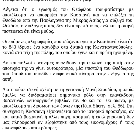
Λέγεται ότι ο εγωισμός του Θεόφιλου τραυματίστηκε με
αποτέλεσμα να απορρίψει την Κασσιανή και να επιλέξει τη
Θεοδώρα από την Παφλαγονία της Μικράς Ασίας για σύζυγό του.
Ωστόσο, ο διάλογος αυτός δεν είναι πρωτότυπος ενώ και η σκηνή
πιστεύεται ότι είναι μύθος.
Οι επόμενες πληροφορίες που σώζονται για την Κασσιανή είναι ότι
το 843 ίδρυσε ένα κοινόβιο στα δυτικά της Κωνσταντινούπολης,
κοντά στα τείχη της πόλης, του οποίου έγινε και η πρώτη ηγουμένη.
Αν και πολλοί ερευνητές αποδίδουν την επιλογή της αυτή στην
αποτυχία της να γίνει αυτοκράτειρα, μία επιστολή του Θεόδωρου
του Στουδίτου αποδίδει διαφορετικά κίνητρα στην ενέργεια της
αυτή.
Διατηρούσε στενή σχέση με τη γειτονική Μονή Στουδίου, η οποία
έμελλε να διαδραματίσει σημαντικό ρόλο στην επανέκδοση
βυζαντινών λειτουργικών βιβλίων τον 9ο και το 10ο αιώνα, με
αποτέλεσμα τη διάσωση των έργων της (Kurt Sherry, σελ. 56). Στη
συνέχεια η Κασσιανή εξαφανίζεται από το ιστορικό προσκήνιο, αν
και καμιά βυζαντινή ή άλλη πηγή, κοσμική ή εκκλησιαστική δεν
μας πληροφορεί αν εξορίστηκε από τους εικονομάχους ή τους
εικονόφιλους αυτοκράτορες.