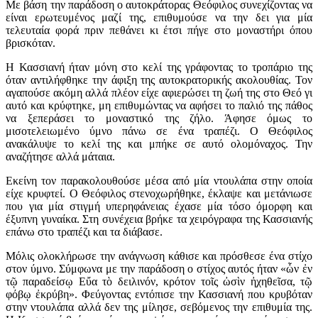
Με βάση την παράδοση ο αυτοκράτορας Θεόφιλος συνεχίζοντας να
είναι ερωτευμένος μαζί της, επιθυμούσε να την δει για μία
τελευταία φορά πριν πεθάνει κι έτσι πήγε στο μοναστήρι όπου
βρισκόταν.
Η Κασσιανή ήταν μόνη στο κελί της γράφοντας το τροπάριο της
όταν αντιλήφθηκε την άφιξη της αυτοκρατορικής ακολουθίας. Τον
αγαπούσε ακόμη αλλά πλέον είχε αφιερώσει τη ζωή της στο Θεό γι
αυτό και κρύφτηκε, μη επιθυμώντας να αφήσει το παλιό της πάθος
να ξεπεράσει το μοναστικό της ζήλο. Άφησε όμως το
μισοτελειωμένο ύμνο πάνω σε ένα τραπέζι. Ο Θεόφιλος
ανακάλυψε το κελί της και μπήκε σε αυτό ολομόναχος. Την
αναζήτησε αλλά μάταια.
Εκείνη τον παρακολουθούσε μέσα από μία ντουλάπα στην οποία
είχε κρυφτεί. Ο Θεόφιλος στενοχωρήθηκε, έκλαψε και μετάνιωσε
που για μία στιγμή υπερηφάνειας έχασε μία τόσο όμορφη και
έξυπνη γυναίκα. Στη συνέχεια βρήκε τα χειρόγραφα της Κασσιανής
επάνω στο τραπέζι και τα διάβασε.
Μόλις ολοκλήρωσε την ανάγνωση κάθισε και πρόσθεσε ένα στίχο
στον ύμνο. Σύμφωνα με την παράδοση ο στίχος αυτός ήταν «ὧν ἐν
τῷ παραδείσῳ Εὔα τὸ δειλινόν, κρότον τοῖς ὠσὶν ἠχηθεῖσα, τῷ
φόβῳ ἐκρύβη». Φεύγοντας εντόπισε την Κασσιανή που κρυβόταν
στην ντουλάπα αλλά δεν της μίλησε, σεβόμενος την επιθυμία της.