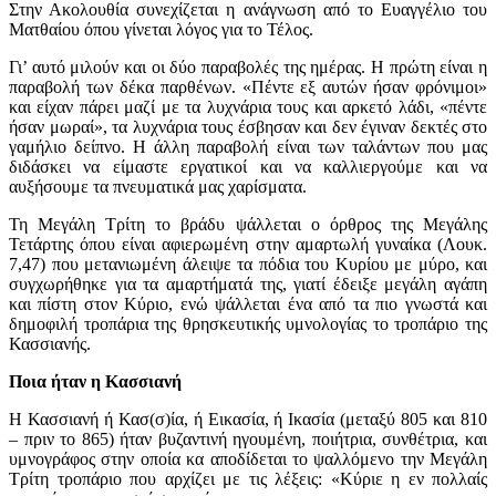
Στην Ακολουθία συνεχίζεται η ανάγνωση από το Ευαγγέλιο του
Ματθαίου όπου γίνεται λόγος για το Τέλος.
Γι’ αυτό μιλούν και οι δύο παραβολές της ημέρας. Η πρώτη είναι η
παραβολή των δέκα παρθένων. «Πέντε εξ αυτών ήσαν φρόνιμοι»
και είχαν πάρει μαζί με τα λυχνάρια τους και αρκετό λάδι, «πέντε
ήσαν μωραί», τα λυχνάρια τους έσβησαν και δεν έγιναν δεκτές στο
γαμήλιο δείπνο. Η άλλη παραβολή είναι των ταλάντων που μας
διδάσκει να είμαστε εργατικοί και να καλλιεργούμε και να
αυξήσουμε τα πνευματικά μας χαρίσματα.
Τη Μεγάλη Τρίτη το βράδυ ψάλλεται ο όρθρος της Μεγάλης
Τετάρτης όπου είναι αφιερωμένη στην αμαρτωλή γυναίκα (Λουκ.
7,47) που μετανιωμένη άλειψε τα πόδια του Κυρίου με μύρο, και
συγχωρήθηκε για τα αμαρτήματά της, γιατί έδειξε μεγάλη αγάπη
και πίστη στον Κύριο, ενώ ψάλλεται ένα από τα πιο γνωστά και
δημοφιλή τροπάρια της θρησκευτικής υμνολογίας το τροπάριο της
Κασσιανής.
Ποια ήταν η Κασσιανή
Η Κασσιανή ή Κασ(σ)ία, ή Εικασία, ή Ικασία (μεταξύ 805 και 810
– πριν το 865) ήταν βυζαντινή ηγουμένη, ποιήτρια, συνθέτρια, και
υμνογράφος στην οποία κα αποδίδεται το ψαλλόμενο την Μεγάλη
Τρίτη τροπάριο που αρχίζει με τις λέξεις: «Κύριε η εν πoλλαίς