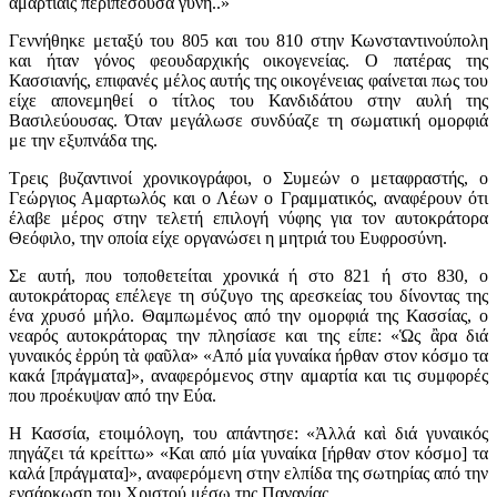
αμαρτίαις περιπεσούσα γυνή..»
Γεννήθηκε μεταξύ του 805 και του 810 στην Κωνσταντινούπολη
και ήταν γόνος φεουδαρχικής οικογενείας. Ο πατέρας της
Κασσιανής, επιφανές μέλος αυτής της οικογένειας φαίνεται πως του
είχε απονεμηθεί ο τίτλος του Κανδιδάτου στην αυλή της
Βασιλεύουσας. Όταν μεγάλωσε συνδύαζε τη σωματική ομορφιά
με την εξυπνάδα της.
Τρεις βυζαντινοί χρονικογράφοι, ο Συμεών ο μεταφραστής, ο
Γεώργιος Αμαρτωλός και ο Λέων ο Γραμματικός, αναφέρουν ότι
έλαβε μέρος στην τελετή επιλογή νύφης για τον αυτοκράτορα
Θεόφιλο, την οποία είχε οργανώσει η μητριά του Ευφροσύνη.
Σε αυτή, που τοποθετείται χρονικά ή στο 821 ή στο 830, ο
αυτοκράτορας επέλεγε τη σύζυγο της αρεσκείας του δίνοντας της
ένα χρυσό μήλο. Θαμπωμένος από την ομορφιά της Κασσίας, ο
νεαρός αυτοκράτορας την πλησίασε και της είπε: «Ὡς ἂρα διά
γυναικός ἐρρύη τὰ φαῦλα» «Από μία γυναίκα ήρθαν στον κόσμο τα
κακά [πράγματα]», αναφερόμενος στην αμαρτία και τις συμφορές
που προέκυψαν από την Εύα.
Η Κασσία, ετοιμόλογη, του απάντησε: «Ἀλλά καὶ διά γυναικός
πηγάζει τά κρείττω» «Και από μία γυναίκα [ήρθαν στον κόσμο] τα
καλά [πράγματα]», αναφερόμενη στην ελπίδα της σωτηρίας από την
ενσάρκωση του Χριστού μέσω της Παναγίας.