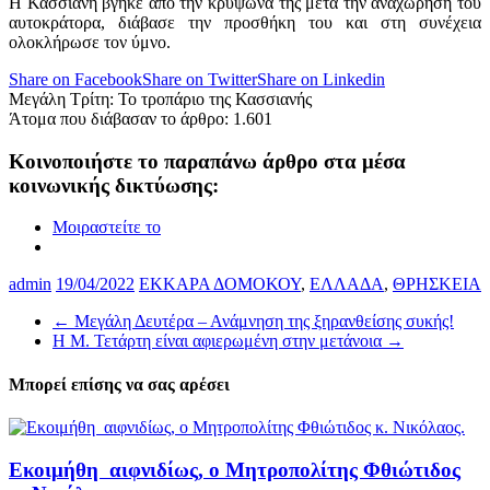
Η Κασσιανή βγήκε από την κρυψώνα της μετά την αναχώρηση του
αυτοκράτορα, διάβασε την προσθήκη του και στη συνέχεια
ολοκλήρωσε τον ύμνο.
Share on Facebook
Share on Twitter
Share on Linkedin
Μεγάλη Τρίτη: Το τροπάριο της Κασσιανής
Άτομα που διάβασαν το άρθρο:
1.601
Κοινοποιήστε το παραπάνω άρθρο στα μέσα
κοινωνικής δικτύωσης:
Μοιραστείτε το
admin
19/04/2022
ΕΚΚΑΡΑ ΔΟΜΟΚΟΥ
,
ΕΛΛΑΔΑ
,
ΘΡΗΣΚΕΙΑ
←
Μεγάλη Δευτέρα – Ανάμνηση της ξηρανθείσης συκής!
Η Μ. Τετάρτη είναι αφιερωμένη στην μετάνοια
→
Μπορεί επίσης να σας αρέσει
Εκοιμήθη αιφνιδίως, ο Μητροπολίτης Φθιώτιδος