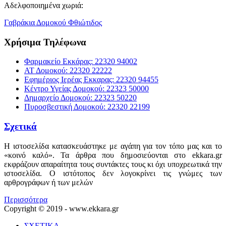
Αδελφοποιημένα χωριά:
Γαβράκια Δομοκού Φθιώτιδος
Χρήσιμα Τηλέφωνα
Φαρμακείο Εκκάρας: 22320 94002
ΑΤ Δομοκού: 22320 22222
Εφημέριος Ιερέας Εκκαρας: 22320 94455
Κέντρο Υγείας Δομοκού: 22323 50000
Δημαρχείο Δομοκού: 22323 50220
Πυροσβεστική Δομοκού: 22320 22199
Σχετικά
Η ιστοσελίδα κατασκευάστηκε με αγάπη για τον τόπο μας και το
«κοινό καλό». Τα άρθρα που δημοσιεύονται στο ekkara.gr
εκφράζουν απαραίτητα τους συντάκτες τους κι όχι υποχρεωτικά την
ιστοσελίδα. Ο ιστότοπος δεν λογοκρίνει τις γνώμες των
αρθρογράφων ή των μελών
Περισσότερα
Copyright © 2019 - www.ekkara.gr
ΣΧΕΤΙΚΑ