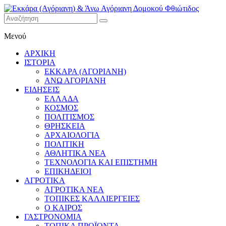
Εκκάρα
Μενού
(Αγόριανη)
& Άνω
ΑΡΧΙΚΗ
Αγόριανη
ΙΣΤΟΡΙΑ
Δομοκού
ΕΚΚΑΡΑ (ΑΓΟΡΙΑΝΗ)
ΑΝΩ ΑΓΟΡΙΑΝΗ
Φθιώτιδος
ΕΙΔΗΣΕΙΣ
ΕΛΛΑΔΑ
ΚΟΣΜΟΣ
ΠΟΛΙΤΙΣΜΟΣ
ΘΡΗΣΚΕΙΑ
ΑΡΧΑΙΟΛΟΓΙΑ
ΠΟΛΙΤΙΚΗ
ΑΘΛΗΤΙΚΑ ΝΕΑ
ΤΕΧΝΟΛΟΓΙΑ ΚΑΙ ΕΠΙΣΤΗΜΗ
ΕΠΙΚΗΔΕΙΟΙ
ΑΓΡΟΤΙΚΑ
ΑΓΡΟΤΙΚΑ ΝΕΑ
ΤΟΠΙΚΕΣ ΚΑΛΛΙΕΡΓΕΙΕΣ
Ο ΚΑΙΡΟΣ
ΓΑΣΤΡΟΝΟΜΙΑ
ΤΟΠΙΚΑ ΠΡΟΪΟΝΤΑ