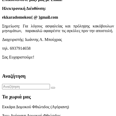
Ηλεκτρονική Διέυθύνση:
ekkaradomokou{ @ }gmail.com
Σημείωση: Για λόγους ασφαλείας και πρόληψης κακόβουλων
μηνυμάτων, παρακαλώ αφαιρέστε τις αγκύλες πριν την αποστολή.
Διαχειριστής: Ιωάννης Α. Μπούχρας
τηλ. 6937914658
Σας Ευχαριστούμε!
Αναζήτηση
Τα χωριά μας
Εκκάρα Δομοκού Φθιώτιδος (Αγόριανη)
Άνω Αγόριανη Δομοκού Φθιώτιδος