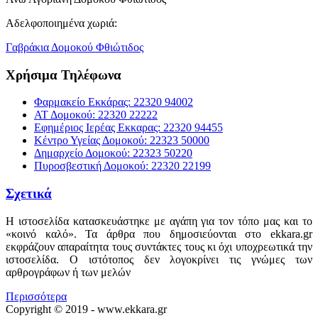
Αδελφοποιημένα χωριά:
Γαβράκια Δομοκού Φθιώτιδος
Χρήσιμα Τηλέφωνα
Φαρμακείο Εκκάρας: 22320 94002
ΑΤ Δομοκού: 22320 22222
Εφημέριος Ιερέας Εκκαρας: 22320 94455
Κέντρο Υγείας Δομοκού: 22323 50000
Δημαρχείο Δομοκού: 22323 50220
Πυροσβεστική Δομοκού: 22320 22199
Σχετικά
Η ιστοσελίδα κατασκευάστηκε με αγάπη για τον τόπο μας και το
«κοινό καλό». Τα άρθρα που δημοσιεύονται στο ekkara.gr
εκφράζουν απαραίτητα τους συντάκτες τους κι όχι υποχρεωτικά την
ιστοσελίδα. Ο ιστότοπος δεν λογοκρίνει τις γνώμες των
αρθρογράφων ή των μελών
Περισσότερα
Copyright © 2019 - www.ekkara.gr