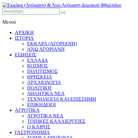
Εκκάρα
Μενού
(Αγόριανη)
& Άνω
ΑΡΧΙΚΗ
Αγόριανη
ΙΣΤΟΡΙΑ
Δομοκού
ΕΚΚΑΡΑ (ΑΓΟΡΙΑΝΗ)
ΑΝΩ ΑΓΟΡΙΑΝΗ
Φθιώτιδος
ΕΙΔΗΣΕΙΣ
ΕΛΛΑΔΑ
ΚΟΣΜΟΣ
ΠΟΛΙΤΙΣΜΟΣ
ΘΡΗΣΚΕΙΑ
ΑΡΧΑΙΟΛΟΓΙΑ
ΠΟΛΙΤΙΚΗ
ΑΘΛΗΤΙΚΑ ΝΕΑ
ΤΕΧΝΟΛΟΓΙΑ ΚΑΙ ΕΠΙΣΤΗΜΗ
ΕΠΙΚΗΔΕΙΟΙ
ΑΓΡΟΤΙΚΑ
ΑΓΡΟΤΙΚΑ ΝΕΑ
ΤΟΠΙΚΕΣ ΚΑΛΛΙΕΡΓΕΙΕΣ
Ο ΚΑΙΡΟΣ
ΓΑΣΤΡΟΝΟΜΙΑ
ΤΟΠΙΚΑ ΠΡΟΪΟΝΤΑ