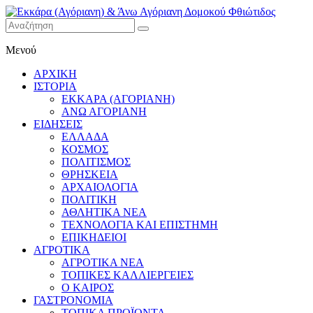
Εκκάρα
Μενού
(Αγόριανη)
& Άνω
ΑΡΧΙΚΗ
Αγόριανη
ΙΣΤΟΡΙΑ
Δομοκού
ΕΚΚΑΡΑ (ΑΓΟΡΙΑΝΗ)
ΑΝΩ ΑΓΟΡΙΑΝΗ
Φθιώτιδος
ΕΙΔΗΣΕΙΣ
ΕΛΛΑΔΑ
ΚΟΣΜΟΣ
ΠΟΛΙΤΙΣΜΟΣ
ΘΡΗΣΚΕΙΑ
ΑΡΧΑΙΟΛΟΓΙΑ
ΠΟΛΙΤΙΚΗ
ΑΘΛΗΤΙΚΑ ΝΕΑ
ΤΕΧΝΟΛΟΓΙΑ ΚΑΙ ΕΠΙΣΤΗΜΗ
ΕΠΙΚΗΔΕΙΟΙ
ΑΓΡΟΤΙΚΑ
ΑΓΡΟΤΙΚΑ ΝΕΑ
ΤΟΠΙΚΕΣ ΚΑΛΛΙΕΡΓΕΙΕΣ
Ο ΚΑΙΡΟΣ
ΓΑΣΤΡΟΝΟΜΙΑ
ΤΟΠΙΚΑ ΠΡΟΪΟΝΤΑ