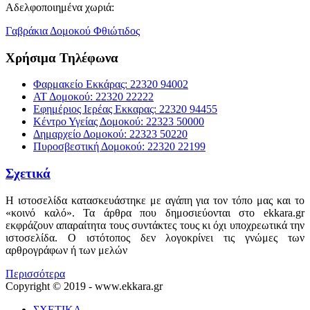
Αδελφοποιημένα χωριά:
Γαβράκια Δομοκού Φθιώτιδος
Χρήσιμα Τηλέφωνα
Φαρμακείο Εκκάρας: 22320 94002
ΑΤ Δομοκού: 22320 22222
Εφημέριος Ιερέας Εκκαρας: 22320 94455
Κέντρο Υγείας Δομοκού: 22323 50000
Δημαρχείο Δομοκού: 22323 50220
Πυροσβεστική Δομοκού: 22320 22199
Σχετικά
Η ιστοσελίδα κατασκευάστηκε με αγάπη για τον τόπο μας και το
«κοινό καλό». Τα άρθρα που δημοσιεύονται στο ekkara.gr
εκφράζουν απαραίτητα τους συντάκτες τους κι όχι υποχρεωτικά την
ιστοσελίδα. Ο ιστότοπος δεν λογοκρίνει τις γνώμες των
αρθρογράφων ή των μελών
Περισσότερα
Copyright © 2019 - www.ekkara.gr
ΣΧΕΤΙΚΑ