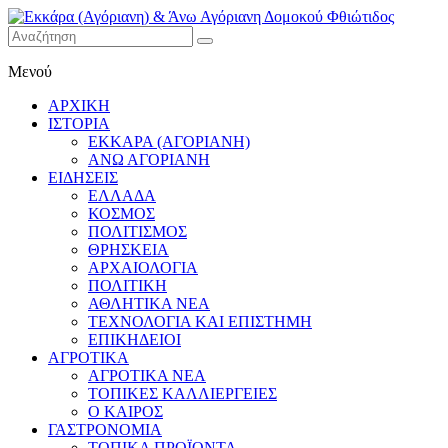
Εκκάρα
Μενού
(Αγόριανη)
& Άνω
ΑΡΧΙΚΗ
Αγόριανη
ΙΣΤΟΡΙΑ
Δομοκού
ΕΚΚΑΡΑ (ΑΓΟΡΙΑΝΗ)
ΑΝΩ ΑΓΟΡΙΑΝΗ
Φθιώτιδος
ΕΙΔΗΣΕΙΣ
ΕΛΛΑΔΑ
ΚΟΣΜΟΣ
ΠΟΛΙΤΙΣΜΟΣ
ΘΡΗΣΚΕΙΑ
ΑΡΧΑΙΟΛΟΓΙΑ
ΠΟΛΙΤΙΚΗ
ΑΘΛΗΤΙΚΑ ΝΕΑ
ΤΕΧΝΟΛΟΓΙΑ ΚΑΙ ΕΠΙΣΤΗΜΗ
ΕΠΙΚΗΔΕΙΟΙ
ΑΓΡΟΤΙΚΑ
ΑΓΡΟΤΙΚΑ ΝΕΑ
ΤΟΠΙΚΕΣ ΚΑΛΛΙΕΡΓΕΙΕΣ
Ο ΚΑΙΡΟΣ
ΓΑΣΤΡΟΝΟΜΙΑ
ΤΟΠΙΚΑ ΠΡΟΪΟΝΤΑ