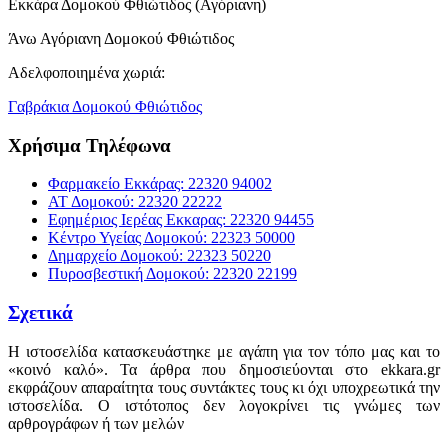
Εκκάρα Δομοκού Φθιώτιδος (Αγόριανη)
Άνω Αγόριανη Δομοκού Φθιώτιδος
Αδελφοποιημένα χωριά:
Γαβράκια Δομοκού Φθιώτιδος
Χρήσιμα Τηλέφωνα
Φαρμακείο Εκκάρας: 22320 94002
ΑΤ Δομοκού: 22320 22222
Εφημέριος Ιερέας Εκκαρας: 22320 94455
Κέντρο Υγείας Δομοκού: 22323 50000
Δημαρχείο Δομοκού: 22323 50220
Πυροσβεστική Δομοκού: 22320 22199
Σχετικά
Η ιστοσελίδα κατασκευάστηκε με αγάπη για τον τόπο μας και το
«κοινό καλό». Τα άρθρα που δημοσιεύονται στο ekkara.gr
εκφράζουν απαραίτητα τους συντάκτες τους κι όχι υποχρεωτικά την
ιστοσελίδα. Ο ιστότοπος δεν λογοκρίνει τις γνώμες των
αρθρογράφων ή των μελών