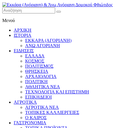
Εκκάρα
Μενού
(Αγόριανη)
& Άνω
ΑΡΧΙΚΗ
Αγόριανη
ΙΣΤΟΡΙΑ
Δομοκού
ΕΚΚΑΡΑ (ΑΓΟΡΙΑΝΗ)
ΑΝΩ ΑΓΟΡΙΑΝΗ
Φθιώτιδος
ΕΙΔΗΣΕΙΣ
ΕΛΛΑΔΑ
ΚΟΣΜΟΣ
ΠΟΛΙΤΙΣΜΟΣ
ΘΡΗΣΚΕΙΑ
ΑΡΧΑΙΟΛΟΓΙΑ
ΠΟΛΙΤΙΚΗ
ΑΘΛΗΤΙΚΑ ΝΕΑ
ΤΕΧΝΟΛΟΓΙΑ ΚΑΙ ΕΠΙΣΤΗΜΗ
ΕΠΙΚΗΔΕΙΟΙ
ΑΓΡΟΤΙΚΑ
ΑΓΡΟΤΙΚΑ ΝΕΑ
ΤΟΠΙΚΕΣ ΚΑΛΛΙΕΡΓΕΙΕΣ
Ο ΚΑΙΡΟΣ
ΓΑΣΤΡΟΝΟΜΙΑ
ΤΟΠΙΚΑ ΠΡΟΪΟΝΤΑ