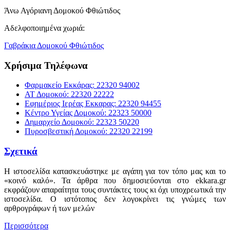
Άνω Αγόριανη Δομοκού Φθιώτιδος
Αδελφοποιημένα χωριά:
Γαβράκια Δομοκού Φθιώτιδος
Χρήσιμα Τηλέφωνα
Φαρμακείο Εκκάρας: 22320 94002
ΑΤ Δομοκού: 22320 22222
Εφημέριος Ιερέας Εκκαρας: 22320 94455
Κέντρο Υγείας Δομοκού: 22323 50000
Δημαρχείο Δομοκού: 22323 50220
Πυροσβεστική Δομοκού: 22320 22199
Σχετικά
Η ιστοσελίδα κατασκευάστηκε με αγάπη για τον τόπο μας και το
«κοινό καλό». Τα άρθρα που δημοσιεύονται στο ekkara.gr
εκφράζουν απαραίτητα τους συντάκτες τους κι όχι υποχρεωτικά την
ιστοσελίδα. Ο ιστότοπος δεν λογοκρίνει τις γνώμες των
αρθρογράφων ή των μελών
Περισσότερα