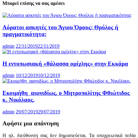
Μπορεί επίσης να σας αρέσει
Αόρατοι ασκητές του Άγιου Όρους: Θρύλος ή
πραγματικότητα;
admin
22/11/2019
22/11/2019
Η εντυπωσιακή «θάλασσα ομίχλης» στην Εκκάρα
admin
10/12/2019
10/12/2019
Εκοιμήθη αιφνιδίως, ο Μητροπολίτης Φθιώτιδος
κ. Νικόλαος.
admin
29/07/2019
29/07/2019
Αφήστε μια απάντηση
Η ηλ. διεύθυνση σας δεν δημοσιεύεται.
Τα υποχρεωτικά πεδία