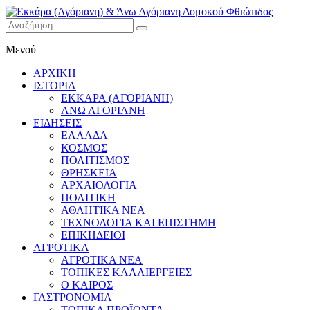
Εκκάρα
Μενού
(Αγόριανη)
& Άνω
ΑΡΧΙΚΗ
Αγόριανη
ΙΣΤΟΡΙΑ
Δομοκού
ΕΚΚΑΡΑ (ΑΓΟΡΙΑΝΗ)
ΑΝΩ ΑΓΟΡΙΑΝΗ
Φθιώτιδος
ΕΙΔΗΣΕΙΣ
ΕΛΛΑΔΑ
ΚΟΣΜΟΣ
ΠΟΛΙΤΙΣΜΟΣ
ΘΡΗΣΚΕΙΑ
ΑΡΧΑΙΟΛΟΓΙΑ
ΠΟΛΙΤΙΚΗ
ΑΘΛΗΤΙΚΑ ΝΕΑ
ΤΕΧΝΟΛΟΓΙΑ ΚΑΙ ΕΠΙΣΤΗΜΗ
ΕΠΙΚΗΔΕΙΟΙ
ΑΓΡΟΤΙΚΑ
ΑΓΡΟΤΙΚΑ ΝΕΑ
ΤΟΠΙΚΕΣ ΚΑΛΛΙΕΡΓΕΙΕΣ
Ο ΚΑΙΡΟΣ
ΓΑΣΤΡΟΝΟΜΙΑ
ΤΟΠΙΚΑ ΠΡΟΪΟΝΤΑ