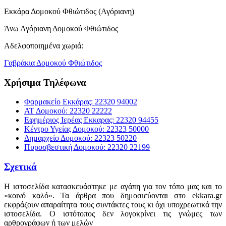
Εκκάρα Δομοκού Φθιώτιδος (Αγόριανη)
Άνω Αγόριανη Δομοκού Φθιώτιδος
Αδελφοποιημένα χωριά:
Γαβράκια Δομοκού Φθιώτιδος
Χρήσιμα Τηλέφωνα
Φαρμακείο Εκκάρας: 22320 94002
ΑΤ Δομοκού: 22320 22222
Εφημέριος Ιερέας Εκκαρας: 22320 94455
Κέντρο Υγείας Δομοκού: 22323 50000
Δημαρχείο Δομοκού: 22323 50220
Πυροσβεστική Δομοκού: 22320 22199
Σχετικά
Η ιστοσελίδα κατασκευάστηκε με αγάπη για τον τόπο μας και το
«κοινό καλό». Τα άρθρα που δημοσιεύονται στο ekkara.gr
εκφράζουν απαραίτητα τους συντάκτες τους κι όχι υποχρεωτικά την
ιστοσελίδα. Ο ιστότοπος δεν λογοκρίνει τις γνώμες των
αρθρογράφων ή των μελών