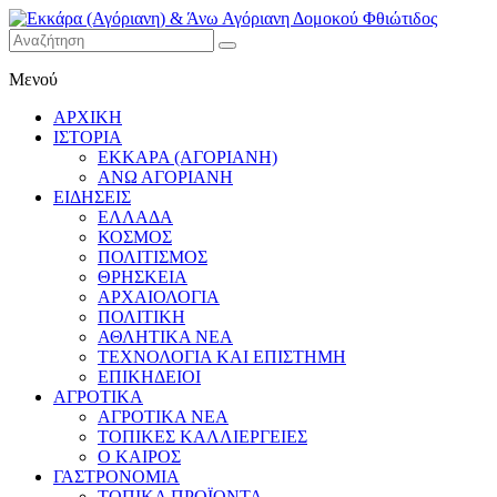
Εκκάρα
Μενού
(Αγόριανη)
& Άνω
ΑΡΧΙΚΗ
Αγόριανη
ΙΣΤΟΡΙΑ
Δομοκού
ΕΚΚΑΡΑ (ΑΓΟΡΙΑΝΗ)
ΑΝΩ ΑΓΟΡΙΑΝΗ
Φθιώτιδος
ΕΙΔΗΣΕΙΣ
ΕΛΛΑΔΑ
ΚΟΣΜΟΣ
ΠΟΛΙΤΙΣΜΟΣ
ΘΡΗΣΚΕΙΑ
ΑΡΧΑΙΟΛΟΓΙΑ
ΠΟΛΙΤΙΚΗ
ΑΘΛΗΤΙΚΑ ΝΕΑ
ΤΕΧΝΟΛΟΓΙΑ ΚΑΙ ΕΠΙΣΤΗΜΗ
ΕΠΙΚΗΔΕΙΟΙ
ΑΓΡΟΤΙΚΑ
ΑΓΡΟΤΙΚΑ ΝΕΑ
ΤΟΠΙΚΕΣ ΚΑΛΛΙΕΡΓΕΙΕΣ
Ο ΚΑΙΡΟΣ
ΓΑΣΤΡΟΝΟΜΙΑ
ΤΟΠΙΚΑ ΠΡΟΪΟΝΤΑ