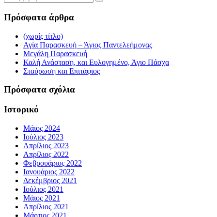
Πρόσφατα άρθρα
(χωρίς τίτλο)
Αγία Παρασκευή – Άγιος Παντελεήμονας
Μεγάλη Παρασκευή
Καλή Ανάσταση, και Ευλογημένο, Άγιο Πάσχα
Σταύρωση και Επιτάφιος
Πρόσφατα σχόλια
Ιστορικό
Μάιος 2024
Ιούλιος 2023
Απρίλιος 2023
Απρίλιος 2022
Φεβρουάριος 2022
Ιανουάριος 2022
Δεκέμβριος 2021
Ιούλιος 2021
Μάιος 2021
Απρίλιος 2021
Μάρτιος 2021