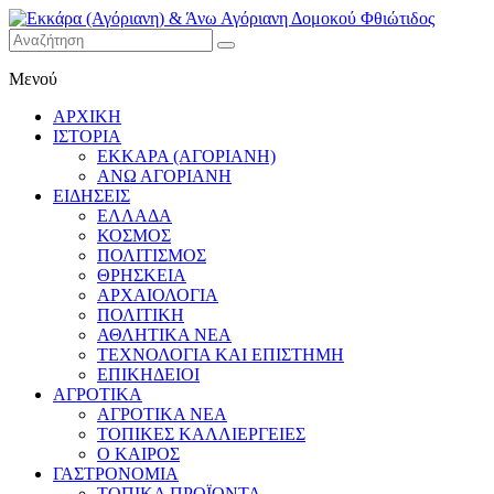
Εκκάρα
Μενού
(Αγόριανη)
& Άνω
ΑΡΧΙΚΗ
Αγόριανη
ΙΣΤΟΡΙΑ
Δομοκού
ΕΚΚΑΡΑ (ΑΓΟΡΙΑΝΗ)
ΑΝΩ ΑΓΟΡΙΑΝΗ
Φθιώτιδος
ΕΙΔΗΣΕΙΣ
ΕΛΛΑΔΑ
ΚΟΣΜΟΣ
ΠΟΛΙΤΙΣΜΟΣ
ΘΡΗΣΚΕΙΑ
ΑΡΧΑΙΟΛΟΓΙΑ
ΠΟΛΙΤΙΚΗ
ΑΘΛΗΤΙΚΑ ΝΕΑ
ΤΕΧΝΟΛΟΓΙΑ ΚΑΙ ΕΠΙΣΤΗΜΗ
ΕΠΙΚΗΔΕΙΟΙ
ΑΓΡΟΤΙΚΑ
ΑΓΡΟΤΙΚΑ ΝΕΑ
ΤΟΠΙΚΕΣ ΚΑΛΛΙΕΡΓΕΙΕΣ
Ο ΚΑΙΡΟΣ
ΓΑΣΤΡΟΝΟΜΙΑ
ΤΟΠΙΚΑ ΠΡΟΪΟΝΤΑ