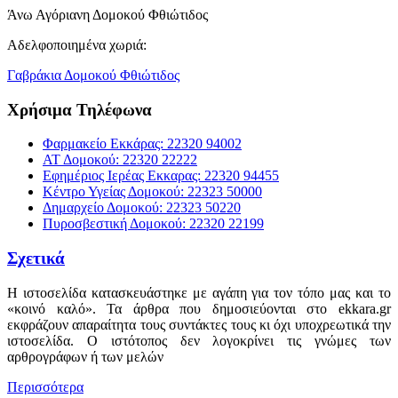
Άνω Αγόριανη Δομοκού Φθιώτιδος
Αδελφοποιημένα χωριά:
Γαβράκια Δομοκού Φθιώτιδος
Χρήσιμα Τηλέφωνα
Φαρμακείο Εκκάρας: 22320 94002
ΑΤ Δομοκού: 22320 22222
Εφημέριος Ιερέας Εκκαρας: 22320 94455
Κέντρο Υγείας Δομοκού: 22323 50000
Δημαρχείο Δομοκού: 22323 50220
Πυροσβεστική Δομοκού: 22320 22199
Σχετικά
Η ιστοσελίδα κατασκευάστηκε με αγάπη για τον τόπο μας και το
«κοινό καλό». Τα άρθρα που δημοσιεύονται στο ekkara.gr
εκφράζουν απαραίτητα τους συντάκτες τους κι όχι υποχρεωτικά την
ιστοσελίδα. Ο ιστότοπος δεν λογοκρίνει τις γνώμες των
αρθρογράφων ή των μελών
Περισσότερα