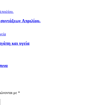
 συντάξεων Απριλίου.
αγάπη και υγεία
συνα
ιώνονται με
*