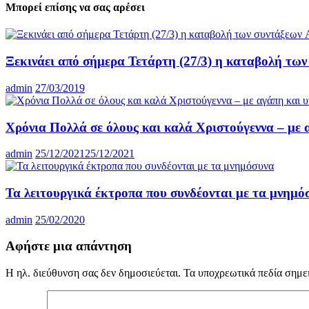
Μπορεί επίσης να σας αρέσει
Ξεκινάει από σήμερα Τετάρτη (27/3) η καταβολή των
admin
27/03/2019
Χρόνια Πολλά σε όλους και καλά Χριστούγεννα – με 
admin
25/12/2021
25/12/2021
Τα λειτουργικά έκτροπα που συνδέονται με τα μνημό
admin
25/02/2020
Αφήστε μια απάντηση
Η ηλ. διεύθυνση σας δεν δημοσιεύεται.
Τα υποχρεωτικά πεδία σημε