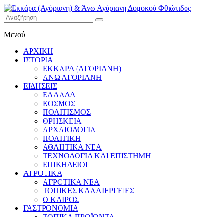
Εκκάρα
Μενού
(Αγόριανη)
& Άνω
ΑΡΧΙΚΗ
Αγόριανη
ΙΣΤΟΡΙΑ
Δομοκού
ΕΚΚΑΡΑ (ΑΓΟΡΙΑΝΗ)
ΑΝΩ ΑΓΟΡΙΑΝΗ
Φθιώτιδος
ΕΙΔΗΣΕΙΣ
ΕΛΛΑΔΑ
ΚΟΣΜΟΣ
ΠΟΛΙΤΙΣΜΟΣ
ΘΡΗΣΚΕΙΑ
ΑΡΧΑΙΟΛΟΓΙΑ
ΠΟΛΙΤΙΚΗ
ΑΘΛΗΤΙΚΑ ΝΕΑ
ΤΕΧΝΟΛΟΓΙΑ ΚΑΙ ΕΠΙΣΤΗΜΗ
ΕΠΙΚΗΔΕΙΟΙ
ΑΓΡΟΤΙΚΑ
ΑΓΡΟΤΙΚΑ ΝΕΑ
ΤΟΠΙΚΕΣ ΚΑΛΛΙΕΡΓΕΙΕΣ
Ο ΚΑΙΡΟΣ
ΓΑΣΤΡΟΝΟΜΙΑ
ΤΟΠΙΚΑ ΠΡΟΪΟΝΤΑ