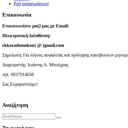
Ροή καταχωρίσεων
Επικοινωνία
Επικοινωνίστε μαζί μας με Email:
Ηλεκτρονική Διέυθύνση:
ekkaradomokou{ @ }gmail.com
Σημείωση: Για λόγους ασφαλείας και πρόληψης κακόβουλων μηνυμά
Διαχειριστής: Ιωάννης Α. Μπούχρας
τηλ. 6937914658
Σας Ευχαριστούμε!
Αναζήτηση
Τα χωριά μας