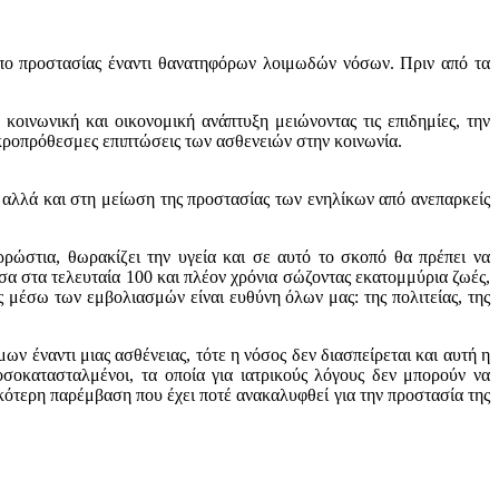
όπο προστασίας έναντι θανατηφόρων λοιμωδών νόσων. Πριν από τα
οινωνική και οικονομική ανάπτυξη μειώνοντας τις επιδημίες, την
ακροπρόθεσμες επιπτώσεις των ασθενειών στην κοινωνία.
 αλλά και στη μείωση της προστασίας των ενηλίκων από ανεπαρκείς
ώστια, θωρακίζει την υγεία και σε αυτό το σκοπό θα πρέπει να
έσα στα τελευταία 100 και πλέον χρόνια σώζοντας εκατομμύρια ζωές,
 μέσω των εμβολιασμών είναι ευθύνη όλων μας: της πολιτείας, της
ν έναντι μιας ασθένειας, τότε η νόσος δεν διασπείρεται και αυτή η
οσοκατασταλμένοι, τα οποία για ιατρικούς λόγους δεν μπορούν να
ικότερη παρέμβαση που έχει ποτέ ανακαλυφθεί για την προστασία της