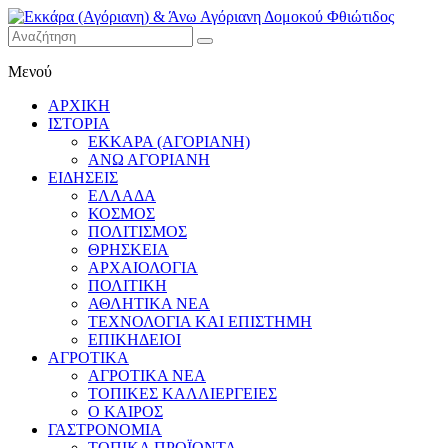
Εκκάρα
Μενού
(Αγόριανη)
& Άνω
ΑΡΧΙΚΗ
Αγόριανη
ΙΣΤΟΡΙΑ
Δομοκού
ΕΚΚΑΡΑ (ΑΓΟΡΙΑΝΗ)
ΑΝΩ ΑΓΟΡΙΑΝΗ
Φθιώτιδος
ΕΙΔΗΣΕΙΣ
ΕΛΛΑΔΑ
ΚΟΣΜΟΣ
ΠΟΛΙΤΙΣΜΟΣ
ΘΡΗΣΚΕΙΑ
ΑΡΧΑΙΟΛΟΓΙΑ
ΠΟΛΙΤΙΚΗ
ΑΘΛΗΤΙΚΑ ΝΕΑ
ΤΕΧΝΟΛΟΓΙΑ ΚΑΙ ΕΠΙΣΤΗΜΗ
ΕΠΙΚΗΔΕΙΟΙ
ΑΓΡΟΤΙΚΑ
ΑΓΡΟΤΙΚΑ ΝΕΑ
ΤΟΠΙΚΕΣ ΚΑΛΛΙΕΡΓΕΙΕΣ
Ο ΚΑΙΡΟΣ
ΓΑΣΤΡΟΝΟΜΙΑ
ΤΟΠΙΚΑ ΠΡΟΪΟΝΤΑ