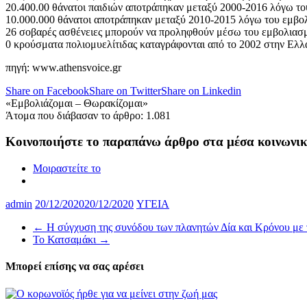
20.400.00 θάνατοι παιδιών αποτράπηκαν μεταξύ 2000-2016 λόγω το
10.000.000 θάνατοι αποτράπηκαν μεταξύ 2010-2015 λόγω του εμβο
26 σοβαρές ασθένειες μπορούν να προληφθούν μέσω του εμβολιασ
0 κρούσματα πολιομυελίτιδας καταγράφονται από το 2002 στην Ελ
πηγή: www.athensvoice.gr
Share on Facebook
Share on Twitter
Share on Linkedin
«Εμβολιάζομαι – Θωρακίζομαι»
Άτομα που διάβασαν το άρθρο:
1.081
Κοινοποιήστε το παραπάνω άρθρο στα μέσα κοινωνι
Μοιραστείτε το
admin
20/12/2020
20/12/2020
ΥΓΕΙΑ
←
Η σύγχυση της συνόδου των πλανητών Δία και Κρόνου με
Το Κατσαμάκι
→
Μπορεί επίσης να σας αρέσει