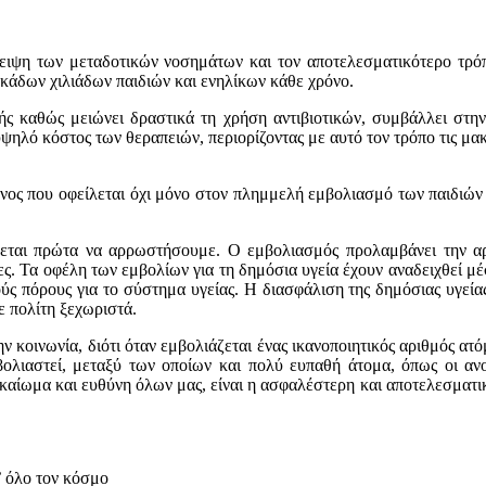
λειψη των μεταδοτικών νοσημάτων και τον αποτελεσματικότερο τρ
εκάδων χιλιάδων παιδιών και ενηλίκων κάθε χρόνο.
 καθώς μειώνει δραστικά τη χρήση αντιβιοτικών, συμβάλλει στην κ
υψηλό κόστος των θεραπειών, περιορίζοντας με αυτό τον τρόπο τις μ
νος που οφείλεται όχι μόνο στον πλημμελή εμβολιασμό των παιδιών
ζεται πρώτα να αρρωστήσουμε. Ο εμβολιασμός προλαμβάνει την αρρ
τες. Τα οφέλη των εμβολίων για τη δημόσια υγεία έχουν αναδειχθεί μ
ύς πόρους για το σύστημα υγείας. Η διασφάλιση της δημόσιας υγείας
ε πολίτη ξεχωριστά.
κοινωνία, διότι όταν εμβολιάζεται ένας ικανοποιητικός αριθμός ατόμω
βολιαστεί, μεταξύ των οποίων και πολύ ευπαθή άτομα, όπως οι αν
δικαίωμα και ευθύνη όλων μας, είναι η ασφαλέστερη και αποτελεσματ
’ όλο τον κόσμο