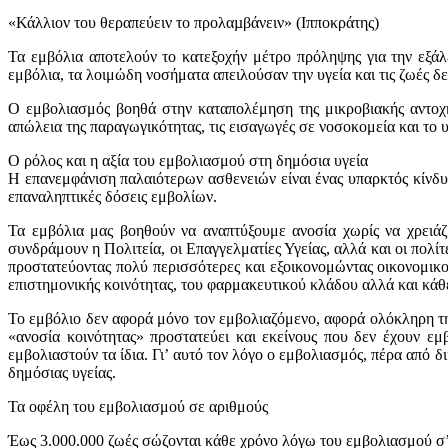
«Κάλλιον του θεραπεύειν το προλαµβάνειν» (Ιπποκράτης)
Τα εμβόλια αποτελούν το κατεξοχήν μέτρο πρόληψης για την εξά
εμβόλια, τα λοιμώδη νοσήματα απειλούσαν την υγεία και τις ζωές δ
Ο εμβολιασμός βοηθά στην καταπολέμηση της μικροβιακής αντοχής
απώλεια της παραγωγικότητας, τις εισαγωγές σε νοσοκομεία και το 
Ο ρόλος και η αξία του εμβολιασμού στη δημόσια υγεία
Η επανεμφάνιση παλαιότερων ασθενειών είναι ένας υπαρκτός κίνδυ
επαναληπτικές δόσεις εμβολίων.
Τα εμβόλια μας βοηθούν να αναπτύξουμε ανοσία χωρίς να χρειά
συνδράμουν η Πολιτεία, οι Επαγγελματίες Υγείας, αλλά και οι πολί
προστατεύοντας πολύ περισσότερες και εξοικονομώντας οικονομικο
επιστημονικής κοινότητας, του φαρμακευτικού κλάδου αλλά και κάθ
Το εμβόλιο δεν αφορά μόνο τον εμβολιαζόμενο, αφορά ολόκληρη την 
«ανοσία κοινότητας» προστατεύει και εκείνους που δεν έχουν εμ
εμβολιαστούν τα ίδια. Γι’ αυτό τον λόγο ο εμβολιασμός, πέρα από 
δημόσιας υγείας.
Τα οφέλη του εμβολιασμού σε αριθμούς
Έως 3.000.000 ζωές σώζονται κάθε χρόνο λόγω του εμβολιασμού σ