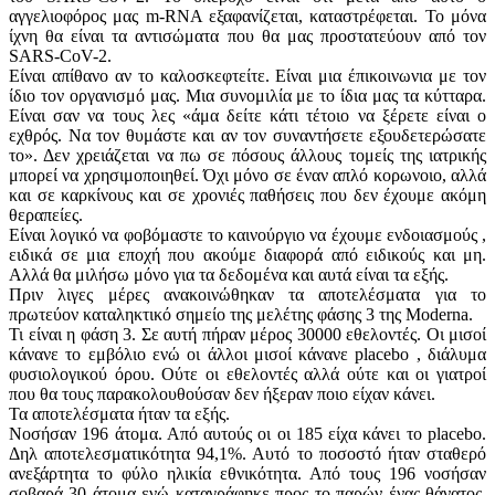
αγγελιοφόρος μας m-RNA εξαφανίζεται, καταστρέφεται. Το μόνα
ίχνη θα είναι τα αντισώματα που θα μας προστατεύουν από τον
SARS-CoV-2.
Είναι απίθανο αν το καλοσκεφτείτε. Είναι μια έπικοινωνια με τον
ίδιο τον οργανισμό μας. Μια συνομιλία με το ίδια μας τα κύτταρα.
Είναι σαν να τους λες «άμα δείτε κάτι τέτοιο να ξέρετε είναι ο
εχθρός. Να τον θυμάστε και αν τον συναντήσετε εξουδετερώσατε
το». Δεν χρειάζεται να πω σε πόσους άλλους τομείς της ιατρικής
μπορεί να χρησιμοποιηθεί. Όχι μόνο σε έναν απλό κορωνοιο, αλλά
και σε καρκίνους και σε χρονιές παθήσεις που δεν έχουμε ακόμη
θεραπείες.
Είναι λογικό να φοβόμαστε το καινούργιο να έχουμε ενδοιασμούς ,
ειδικά σε μια εποχή που ακούμε διαφορά από ειδικούς και μη.
Αλλά θα μιλήσω μόνο για τα δεδομένα και αυτά είναι τα εξής.
Πριν λιγες μέρες ανακοινώθηκαν τα αποτελέσματα για το
πρωτεύον καταληκτικό σημείο της μελέτης φάσης 3 της Moderna.
Τι είναι η φάση 3. Σε αυτή πήραν μέρος 30000 εθελοντές. Οι μισοί
κάνανε το εμβόλιο ενώ οι άλλοι μισοί κάνανε placebo , διάλυμα
φυσιολογικού όρου. Ούτε οι εθελοντές αλλά ούτε και οι γιατροί
που θα τους παρακολουθούσαν δεν ήξεραν ποιο είχαν κάνει.
Τα αποτελέσματα ήταν τα εξής.
Νοσήσαν 196 άτομα. Από αυτούς οι οι 185 είχα κάνει το placebo.
Δηλ αποτελεσματικότητα 94,1%. Αυτό το ποσοστό ήταν σταθερό
ανεξάρτητα το φύλο ηλικία εθνικότητα. Από τους 196 νοσήσαν
σοβαρά 30 άτομα ενώ καταγράφηκε προς το παρών ένας θάνατος.