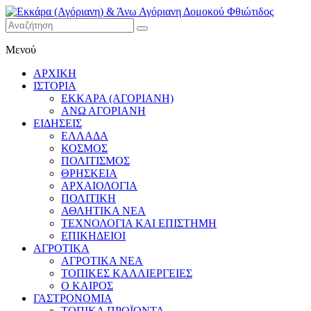
Εκκάρα
Μενού
(Αγόριανη)
& Άνω
ΑΡΧΙΚΗ
Αγόριανη
ΙΣΤΟΡΙΑ
Δομοκού
ΕΚΚΑΡΑ (ΑΓΟΡΙΑΝΗ)
ΑΝΩ ΑΓΟΡΙΑΝΗ
Φθιώτιδος
ΕΙΔΗΣΕΙΣ
ΕΛΛΑΔΑ
ΚΟΣΜΟΣ
ΠΟΛΙΤΙΣΜΟΣ
ΘΡΗΣΚΕΙΑ
ΑΡΧΑΙΟΛΟΓΙΑ
ΠΟΛΙΤΙΚΗ
ΑΘΛΗΤΙΚΑ ΝΕΑ
ΤΕΧΝΟΛΟΓΙΑ ΚΑΙ ΕΠΙΣΤΗΜΗ
ΕΠΙΚΗΔΕΙΟΙ
ΑΓΡΟΤΙΚΑ
ΑΓΡΟΤΙΚΑ ΝΕΑ
ΤΟΠΙΚΕΣ ΚΑΛΛΙΕΡΓΕΙΕΣ
Ο ΚΑΙΡΟΣ
ΓΑΣΤΡΟΝΟΜΙΑ
ΤΟΠΙΚΑ ΠΡΟΪΟΝΤΑ