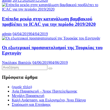
admin
20/12/2020
20/12/2020
Επίπεδα ρεκόρ στην κατανάλωση βαμβακιού
προβλέπει το ICAC για την περίοδο 2019/2020
admin
04/04/2019
04/04/2019
Οι εξωτερικοί προσανατολισμοί της Τουρκίας του
Ερντογάν
Νικόλαος Βασιλός
04/06/2019
04/06/2019
Πρόσφατα άρθρα
(χωρίς τίτλο)
Αγία Παρασκευή – Άγιος Παντελεήμονας
Μεγάλη Παρασκευή
Καλή Ανάσταση, και Ευλογημένο, Άγιο Πάσχα
Σταύρωση και Επιτάφιος