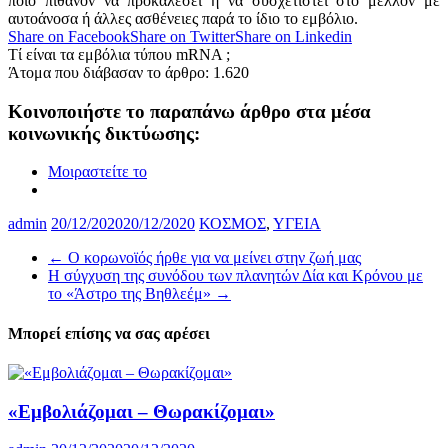
ποιο πιθανόν να προκαλέσει ή να συσχετιστεί στο μέλλον με
αυτοάνοσα ή άλλες ασθένειες παρά το ίδιο το εμβόλιο.
Share on Facebook
Share on Twitter
Share on Linkedin
Τί είναι τα εμβόλια τύπου mRNA ;
Άτομα που διάβασαν το άρθρο:
1.620
Κοινοποιήστε το παραπάνω άρθρο στα μέσα
κοινωνικής δικτύωσης:
Μοιραστείτε το
admin
20/12/2020
20/12/2020
ΚΟΣΜΟΣ
,
ΥΓΕΙΑ
←
Ο κορωνοϊός ήρθε για να μείνει στην ζωή μας
Η σύγχυση της συνόδου των πλανητών Δία και Κρόνου με
το «Άστρο της Βηθλεέμ»
→
Μπορεί επίσης να σας αρέσει
«Εμβολιάζομαι – Θωρακίζομαι»