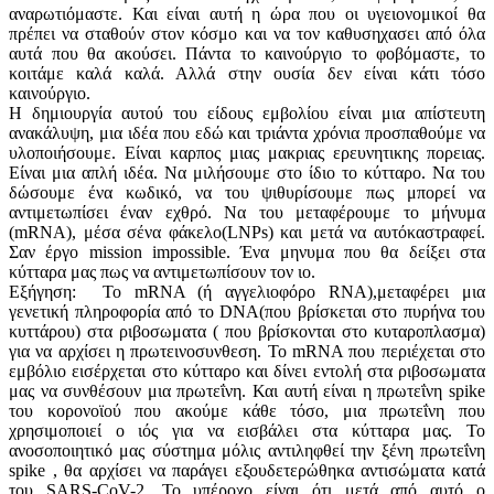
αναρωτιόμαστε. Και είναι αυτή η ώρα που οι υγειονομικοί θα
πρέπει να σταθούν στον κόσμο και να τον καθυσηχασει από όλα
αυτά που θα ακούσει. Πάντα το καινούργιο το φοβόμαστε, το
κοιτάμε καλά καλά. Αλλά στην ουσία δεν είναι κάτι τόσο
καινούργιο.
Η δημιουργία αυτού του είδους εμβολίου είναι μια απίστευτη
ανακάλυψη, μια ιδέα που εδώ και τριάντα χρόνια προσπαθούμε να
υλοποιήσουμε. Είναι καρπος μιας μακριας ερευνητικης πορειας.
Είναι μια απλή ιδέα. Να μιλήσουμε στο ίδιο το κύτταρο. Να του
δώσουμε ένα κωδικό, να του ψιθυρίσουμε πως μπορεί να
αντιμετωπίσει έναν εχθρό. Να του μεταφέρουμε το μήνυμα
(mRNA), μέσα σένα φάκελο(LNPs) και μετά να αυτόκαστραφεί.
Σαν έργο mission impossible. Ένα μηνυμα που θα δείξει στα
κύτταρα μας πως να αντιμετωπίσουν τον ιο.
Εξήγηση: Το mRNA (ή αγγελιοφόρο RNA),μεταφέρει μια
γενετική πληροφορία από το DNA(που βρίσκεται στο πυρήνα του
κυττάρου) στα ριβοσωματα ( που βρίσκονται στο κυταροπλασμα)
για να αρχίσει η πρωτεινοσυνθεση. Το mRNA που περιέχεται στο
εμβόλιο εισέρχεται στο κύτταρο και δίνει εντολή στα ριβοσωματα
μας να συνθέσουν μια πρωτεΐνη. Και αυτή είναι η πρωτεΐνη spike
του κορονοϊού που ακούμε κάθε τόσο, μια πρωτεΐνη που
χρησιμοποιεί ο ιός για να εισβάλει στα κύτταρα μας. Το
ανοσοποιητικό μας σύστημα μόλις αντιληφθεί την ξένη πρωτεΐνη
spike , θα αρχίσει να παράγει εξουδετερώθηκα αντισώματα κατά
του SARS-CoV-2. Το υπέροχο είναι ότι μετά από αυτό ο