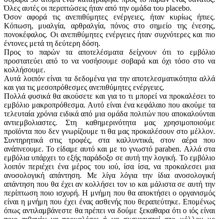
Όλες αυτές οι περιπτώσεις ήταν από την ομάδα του placebo.
Όσον αφορά τις ανεπιθύμητες ενέργειες, ήταν κυρίως ήπιες.
Κόπωση, μυαλγία, αρθραλγία, πόνος στο σημείο της ένεσης,
πονοκέφαλος. Οι ανεπιθύμητες ενέργειες ήταν συχνότερες και πιο
έντονες μετά τη δεύτερη δόση.
Προς το παρών τα αποτελέσματα δείχνουν ότι το εμβόλιο
προστατεύει από το να νοσήσουμε σοβαρά και όχι τόσο στο να
κολλήσουμε.
Αυτά λοιπόν είναι τα δεδομένα για την αποτελεσματικότητα αλλά
και για τις μεσοπρόθεσμες ανεπιθύμητες ενέργειες.
Πολλά φυσικά θα ακούσετε και για το τι μπορεί να προκαλέσει το
εμβόλιο μακροπρόθεσμα. Αυτό είναι ένα κεφάλαιο που ακούμε τα
τελευταία χρόνια ειδικά από μια ομάδα πολιτών που αποκαλούνται
αντιεμβολιαστες. Στη καθημερινότητα μας χρησιμοποιούμε
προϊόντα που δεν γνωρίζουμε τι θα μας προκαλέσουν στο μέλλον.
Συντηρητικά στις τροφές, στα καλλυντικά, στον αέρα που
ανάπνεουμε. Το είδαμε αυτό και με το γνωστό paraben. Αλλά στα
εμβόλια υπάρχει το εξής παράδοξο σε αυτή την λογική. Το εμβόλιο
λοιπόν περιέχει ένα μέρος του ιού, ίσα ίσα, να προκαλεσει μια
ανοσολογική απάντηση. Με λίγα λόγια την ίδια ανοσολογική
απάντηση που θα έχει αν κολλήσει τον ιο και μάλιστα σε αυτή την
περίπτωση ποιο ισχυρή. Η μνήμη που θα αποκτήσει ο οργανισμός
είναι η μνήμη που έχει ένας ασθενής που θεραπεύτηκε. Επομένως
όπως αντιλαμβάνεστε θα πρέπει να δούμε ξεκαθαρα ότι ο ιός είναι