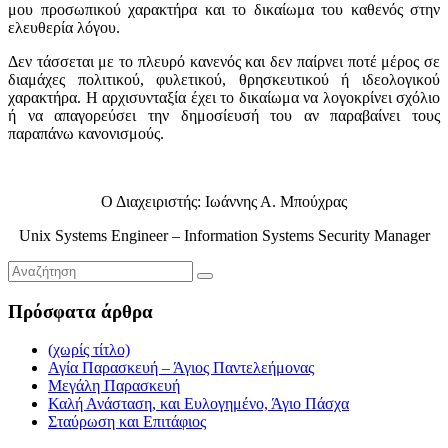
μου προσωπικού χαρακτήρα και το δικαίωμα του καθενός στην
ελευθερία λόγου.
Δεν τάσσεται με το πλευρό κανενός και δεν παίρνει ποτέ μέρος σε
διαμάχες πολιτικού, φυλετικού, θρησκευτικού ή ιδεολογικού
χαρακτήρα. Η αρχισυνταξία έχει το δικαίωμα να λογοκρίνει σχόλιο
ή να απαγορεύσει την δημοσίευσή του αν παραβαίνει τους
παραπάνω κανονισμούς.
Ο Διαχειριστής: Ιωάννης Α. Μπούχρας
Unix Systems Engineer – Information Systems Security Manager
Πρόσφατα άρθρα
(χωρίς τίτλο)
Αγία Παρασκευή – Άγιος Παντελεήμονας
Μεγάλη Παρασκευή
Καλή Ανάσταση, και Ευλογημένο, Άγιο Πάσχα
Σταύρωση και Επιτάφιος