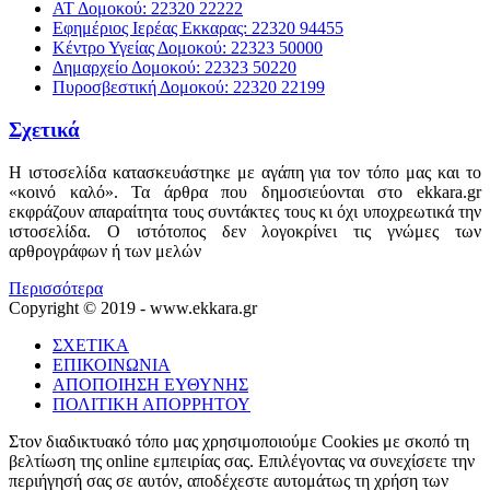
ΑΤ Δομοκού: 22320 22222
Εφημέριος Ιερέας Εκκαρας: 22320 94455
Κέντρο Υγείας Δομοκού: 22323 50000
Δημαρχείο Δομοκού: 22323 50220
Πυροσβεστική Δομοκού: 22320 22199
Σχετικά
Η ιστοσελίδα κατασκευάστηκε με αγάπη για τον τόπο μας και το
«κοινό καλό». Τα άρθρα που δημοσιεύονται στο ekkara.gr
εκφράζουν απαραίτητα τους συντάκτες τους κι όχι υποχρεωτικά την
ιστοσελίδα. Ο ιστότοπος δεν λογοκρίνει τις γνώμες των
αρθρογράφων ή των μελών
Περισσότερα
Copyright © 2019 - www.ekkara.gr
ΣΧΕΤΙΚΑ
ΕΠΙΚΟΙΝΩΝΙΑ
ΑΠΟΠΟΙΗΣΗ ΕΥΘΥΝΗΣ
ΠΟΛΙΤΙΚΗ ΑΠΟΡΡΗΤΟΥ
Στον διαδικτυακό τόπο μας χρησιμοποιούμε Cookies με σκοπό τη
βελτίωση της online εμπειρίας σας. Επιλέγοντας να συνεχίσετε την
περιήγησή σας σε αυτόν, αποδέχεστε αυτομάτως τη χρήση των