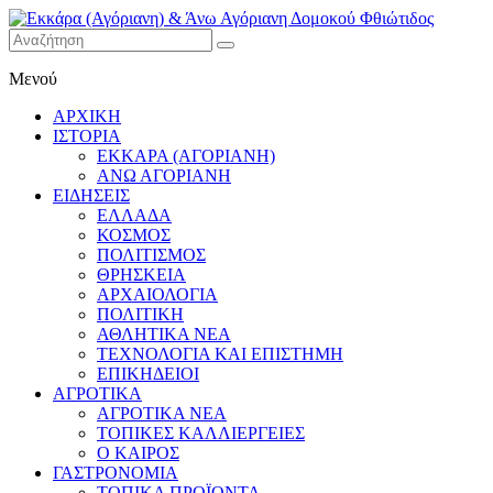
Εκκάρα
Μενού
(Αγόριανη)
& Άνω
ΑΡΧΙΚΗ
Αγόριανη
ΙΣΤΟΡΙΑ
Δομοκού
ΕΚΚΑΡΑ (ΑΓΟΡΙΑΝΗ)
ΑΝΩ ΑΓΟΡΙΑΝΗ
Φθιώτιδος
ΕΙΔΗΣΕΙΣ
ΕΛΛΑΔΑ
ΚΟΣΜΟΣ
ΠΟΛΙΤΙΣΜΟΣ
ΘΡΗΣΚΕΙΑ
ΑΡΧΑΙΟΛΟΓΙΑ
ΠΟΛΙΤΙΚΗ
ΑΘΛΗΤΙΚΑ ΝΕΑ
ΤΕΧΝΟΛΟΓΙΑ ΚΑΙ ΕΠΙΣΤΗΜΗ
ΕΠΙΚΗΔΕΙΟΙ
ΑΓΡΟΤΙΚΑ
ΑΓΡΟΤΙΚΑ ΝΕΑ
ΤΟΠΙΚΕΣ ΚΑΛΛΙΕΡΓΕΙΕΣ
Ο ΚΑΙΡΟΣ
ΓΑΣΤΡΟΝΟΜΙΑ
ΤΟΠΙΚΑ ΠΡΟΪΟΝΤΑ