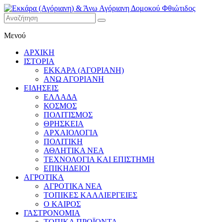
Εκκάρα
Μενού
(Αγόριανη)
& Άνω
ΑΡΧΙΚΗ
Αγόριανη
ΙΣΤΟΡΙΑ
Δομοκού
ΕΚΚΑΡΑ (ΑΓΟΡΙΑΝΗ)
ΑΝΩ ΑΓΟΡΙΑΝΗ
Φθιώτιδος
ΕΙΔΗΣΕΙΣ
ΕΛΛΑΔΑ
ΚΟΣΜΟΣ
ΠΟΛΙΤΙΣΜΟΣ
ΘΡΗΣΚΕΙΑ
ΑΡΧΑΙΟΛΟΓΙΑ
ΠΟΛΙΤΙΚΗ
ΑΘΛΗΤΙΚΑ ΝΕΑ
ΤΕΧΝΟΛΟΓΙΑ ΚΑΙ ΕΠΙΣΤΗΜΗ
ΕΠΙΚΗΔΕΙΟΙ
ΑΓΡΟΤΙΚΑ
ΑΓΡΟΤΙΚΑ ΝΕΑ
ΤΟΠΙΚΕΣ ΚΑΛΛΙΕΡΓΕΙΕΣ
Ο ΚΑΙΡΟΣ
ΓΑΣΤΡΟΝΟΜΙΑ
ΤΟΠΙΚΑ ΠΡΟΪΟΝΤΑ