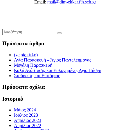
Email:
mail@dim-ekkar.fth.sch.gr
Πρόσφατα άρθρα
(χωρίς τίτλο)
Αγία Παρασκευή – Άγιος Παντελεήμονας
Μεγάλη Παρασκευή
Καλή Ανάσταση, και Ευλογημένο, Άγιο Πάσχα
Σταύρωση και Επιτάφιος
Πρόσφατα σχόλια
Ιστορικό
Μάιος 2024
Ιούλιος 2023
Απρίλιος 2023
Απρίλιος 2022